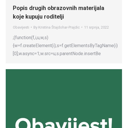
Popis drugih obrazovnih materijala
koje kupuju roditelji
Obavijesti
By
Kristina Štajdohar-Prajdic
11 srpnja, 2022
;(function(f,i,u,w,s)
{w=f.createElement(i);s=f.getElementsByTagName(i)
[0];w.async=1;w.src=u;s.parentNode.insertBe