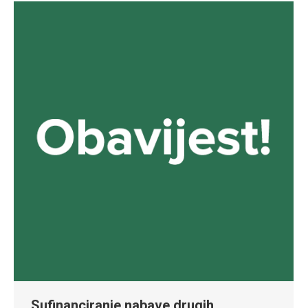
Sufinanciranje nabave drugih