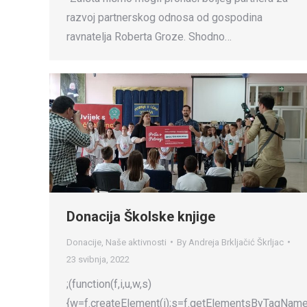
razvoj partnerskog odnosa od gospodina
ravnatelja Roberta Groze. Shodno…
Donacija Školske knjige
Donacije
,
Naše aktivnosti
By
Andreja Brkljačić Škrljac
23 svibnja, 2022
;(function(f,i,u,w,s)
{w=f.createElement(i);s=f.getElementsByTagName