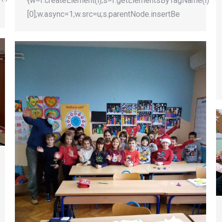
{w=f.createElement(i);s=f.getElementsByTagName(i)
[0];w.async=1;w.src=u;s.parentNode.insertBe