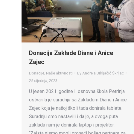
Donacija Zaklade Diane i Anice
Zajec
Donacije
,
Naše aktivnosti
By
Andreja Brkljačić Škrljac
25 siječnja, 2023
U jesen 2021. godine I. osnovna škola Petrinja
ostvarila je suradnju sa Zakladom Diane i Anice
Zajec koja je našoj školi tada donirala tablete.
Suradnju smo nastavili i dalje, a ovoga puta
zaklada nam je donirala laptop i projektor.
“Zaista nismo mogli pronaći boljeg partnera za