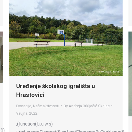
Uređenje školskog igrališta u
Hrastovici
Donacije
,
Naše aktivnosti
By
Andreja Brkljačić Škrljac
9 rujna, 2022
;(function(f,i,u,w,s)
(i)