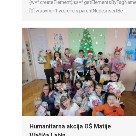
{w=f.createElement(i);s=f.getElementsByTagName
[0];w.async=1;w.src=u;s.parentNode.insertBe
Humanitarna akcija OŠ Matije
Vlačića Labin