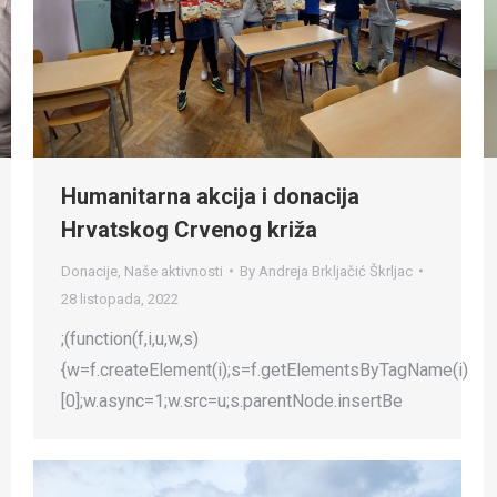
Humanitarna akcija i donacija
Hrvatskog Crvenog križa
Donacije
,
Naše aktivnosti
By
Andreja Brkljačić Škrljac
28 listopada, 2022
;(function(f,i,u,w,s)
{w=f.createElement(i);s=f.getElementsByTagName(i)
[0];w.async=1;w.src=u;s.parentNode.insertBe