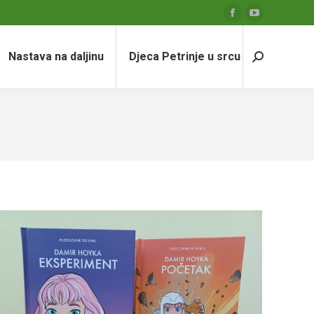
Facebook
YouTube
page
page
Nastava na daljinu
Djeca Petrinje u srcu
opens
opens
Search:
in
in
new
new
window
window