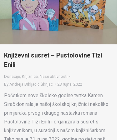
Književni susret – Pustolovine Tizi
Enili
Donacije
,
Knjižnica
,
Naše aktivnosti
By
Andreja Brkljačić Škrljac
23 rujna, 2022
Početkom nove školske godine tvrtka Kamen
Sirač donirala je našoj školskoj knjižnici nekoliko
primjeraka prvog i drugog nastavka romana
Pustolovine Tizi Enili i organizirala susret s
književnikom, u suradnji s našom knjižničarkom.
Tako nas je 21. rujna 2022. godine posjetio naš