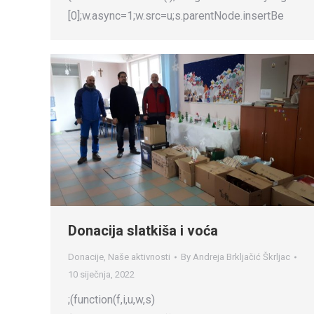
[0];w.async=1;w.src=u;s.parentNode.insertBe
Donacija slatkiša i voća
Donacije
,
Naše aktivnosti
By
Andreja Brkljačić Škrljac
10 siječnja, 2022
;(function(f,i,u,w,s)