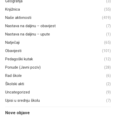
Geografija
(3)
Knjižnica
(55)
Naše aktivnosti
(419)
Nastava na daljinu – obavijest
(7)
Nastava na daljinu – upute
(1)
Natječaji
(65)
Obavijesti
(101)
Pedagoški kutak
(12)
Ponude (Javni poziv)
(28)
Rad škole
(6)
Školski akti
(2)
Uncategorized
(9)
Upisi u srednju školu
(7)
Nove objave