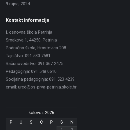
9 rujna, 2024
Kontakt informacije
I. osnovna škola Petrinja
Srnakova 1, 44250, Petrinja
Područna škola, Hrastovica 208
Tajništvo: 091 530 7581
Računovodstvo: 091 367 2475
Pedagoginja: 091 548 0610
Socijalna pedagoginja: 091 523 4239
email: ured@os-prva-petrinja.skole.hr
kolovoz 2026
P
U
S
Č
P
S
N