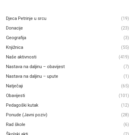
Djeca Petrinje u srcu
(19)
Donacije
(23)
Geografija
(3)
Knjižnica
(55)
Naše aktivnosti
(419)
Nastava na daljinu – obavijest
(7)
Nastava na daljinu – upute
(1)
Natječaji
(65)
Obavijesti
(101)
Pedagoški kutak
(12)
Ponude (Javni poziv)
(28)
Rad škole
(6)
Školski akti
(2)