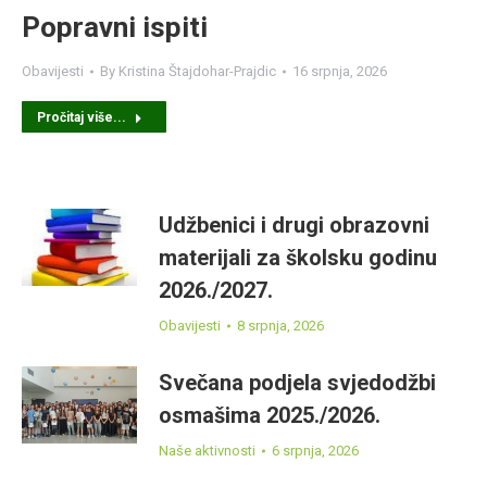
Popravni ispiti
Obavijesti
By
Kristina Štajdohar-Prajdic
16 srpnja, 2026
Pročitaj više...
Udžbenici i drugi obrazovni
materijali za školsku godinu
2026./2027.
Obavijesti
8 srpnja, 2026
Svečana podjela svjedodžbi
osmašima 2025./2026.
Naše aktivnosti
6 srpnja, 2026