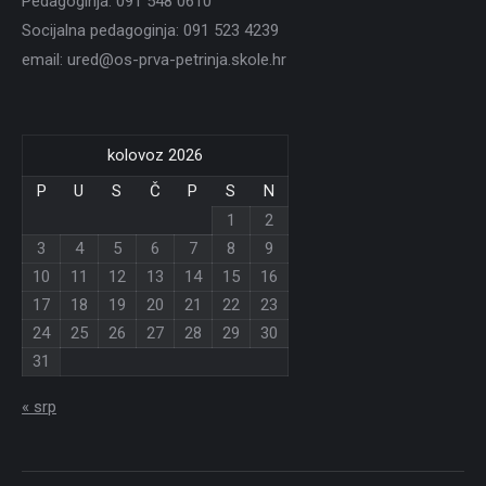
Pedagoginja: 091 548 0610
Socijalna pedagoginja: 091 523 4239
email: ured@os-prva-petrinja.skole.hr
kolovoz 2026
P
U
S
Č
P
S
N
1
2
3
4
5
6
7
8
9
10
11
12
13
14
15
16
17
18
19
20
21
22
23
24
25
26
27
28
29
30
31
« srp