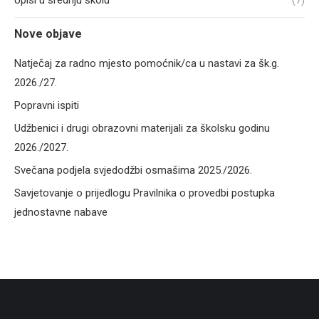
Upisi u srednju školu
(7)
Nove objave
Natječaj za radno mjesto pomoćnik/ca u nastavi za šk.g.
2026./27.
Popravni ispiti
Udžbenici i drugi obrazovni materijali za školsku godinu
2026./2027.
Svečana podjela svjedodžbi osmašima 2025./2026.
Savjetovanje o prijedlogu Pravilnika o provedbi postupka
jednostavne nabave