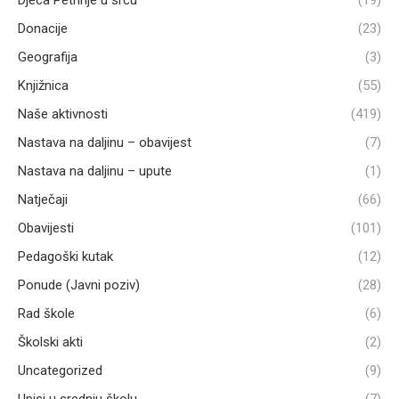
Djeca Petrinje u srcu
(19)
Donacije
(23)
Geografija
(3)
Knjižnica
(55)
Naše aktivnosti
(419)
Nastava na daljinu – obavijest
(7)
Nastava na daljinu – upute
(1)
Natječaji
(66)
Obavijesti
(101)
Pedagoški kutak
(12)
Ponude (Javni poziv)
(28)
Rad škole
(6)
Školski akti
(2)
Uncategorized
(9)