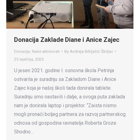
Donacija Zaklade Diane i Anice Zajec
Donacije
,
Naše aktivnosti
By
Andreja Brkljačić Škrljac
25 siječnja, 2023
U jesen 2021. godine I. osnovna škola Petrinja
ostvarila je suradnju sa Zakladom Diane i Anice
Zajec koja je našoj školi tada donirala tablete.
Suradnju smo nastavili i dalje, a ovoga puta zaklada
nam je donirala laptop i projektor. “Zaista nismo
mogli pronaći boljeg partnera za razvoj partnerskog
odnosa od gospodina ravnatelja Roberta Groze.
Shodno…