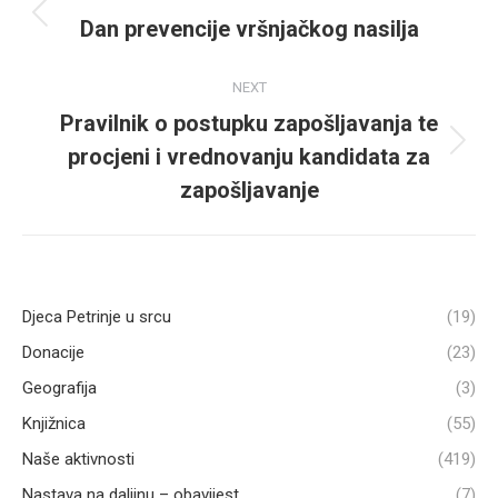
navigation
Dan prevencije vršnjačkog nasilja
Previous
post:
NEXT
Pravilnik o postupku zapošljavanja te
procjeni i vrednovanju kandidata za
Next
post:
zapošljavanje
Djeca Petrinje u srcu
(19)
Donacije
(23)
Geografija
(3)
Knjižnica
(55)
Naše aktivnosti
(419)
Nastava na daljinu – obavijest
(7)