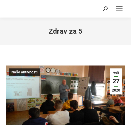
Search:
Zdrav za 5
Naše aktivnosti
velj
27
2020