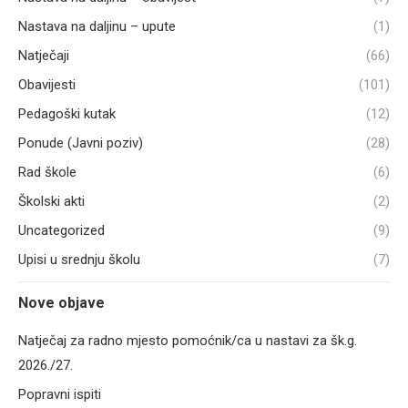
Nastava na daljinu – upute
(1)
Natječaji
(66)
Obavijesti
(101)
Pedagoški kutak
(12)
Ponude (Javni poziv)
(28)
Rad škole
(6)
Školski akti
(2)
Uncategorized
(9)
Upisi u srednju školu
(7)
Nove objave
Natječaj za radno mjesto pomoćnik/ca u nastavi za šk.g.
2026./27.
Popravni ispiti