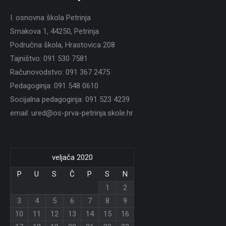
I. osnovna škola Petrinja
Srnakova 1, 44250, Petrinja
Područna škola, Hrastovica 208
Tajništvo: 091 530 7581
Računovodstvo: 091 367 2475
Pedagoginja: 091 548 0610
Socijalna pedagoginja: 091 523 4239
email: ured@os-prva-petrinja.skole.hr
veljača 2020
P
U
S
Č
P
S
N
1
2
3
4
5
6
7
8
9
10
11
12
13
14
15
16