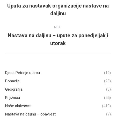
navigation
Uputa za nastavak organizacije nastave na
Previous
daljinu
post:
NEXT
Nastava na daljinu – upute za ponedjeljak i
Next
utorak
post:
Djeca Petrinje u srcu
(19)
Donacije
(23)
Geografija
(3)
Knjižnica
(55)
Naše aktivnosti
(419)
Nastava na daljinu – obavijest
(7)