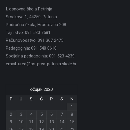
I. osnovna škola Petrinja
Srnakova 1, 44250, Petrinja
Područna škola, Hrastovica 208
Tajništvo: 091 530 7581
Računovodstvo: 091 367 2475
Pedagoginja: 091 548 0610
Socijalna pedagoginja: 091 523 4239
email: ured@os-prva-petrinja.skole.hr
ožujak 2020
P
U
S
Č
P
S
N
1
2
3
4
5
6
7
8
9
10
11
12
13
14
15
16
17
18
19
20
21
22