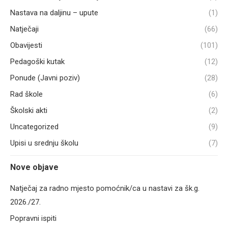
Nastava na daljinu – upute
(1)
Natječaji
(66)
Obavijesti
(101)
Pedagoški kutak
(12)
Ponude (Javni poziv)
(28)
Rad škole
(6)
Školski akti
(2)
Uncategorized
(9)
Upisi u srednju školu
(7)
Nove objave
Natječaj za radno mjesto pomoćnik/ca u nastavi za šk.g.
2026./27.
Popravni ispiti