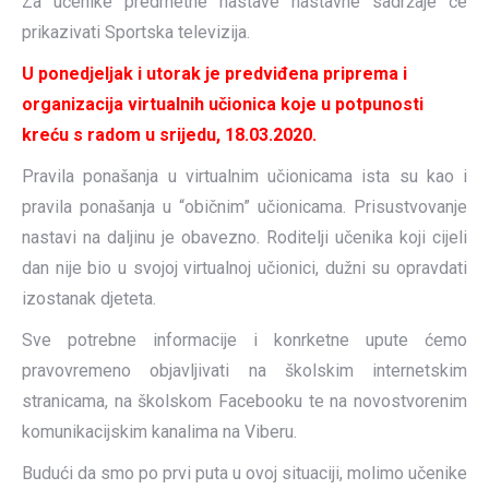
Za učenike predmetne nastave nastavne sadržaje će
prikazivati Sportska televizija.
U ponedjeljak i utorak je predviđena priprema i
organizacija virtualnih učionica koje u potpunosti
kreću s radom u srijedu, 18.03.2020.
Pravila ponašanja u virtualnim učionicama ista su kao i
pravila ponašanja u “običnim” učionicama. Prisustvovanje
nastavi na daljinu je obavezno. Roditelji učenika koji cijeli
dan nije bio u svojoj virtualnoj učionici, dužni su opravdati
izostanak djeteta.
Sve potrebne informacije i konrketne upute ćemo
pravovremeno objavljivati na školskim internetskim
stranicama, na školskom Facebooku te na novostvorenim
komunikacijskim kanalima na Viberu.
Budući da smo po prvi puta u ovoj situaciji, molimo učenike