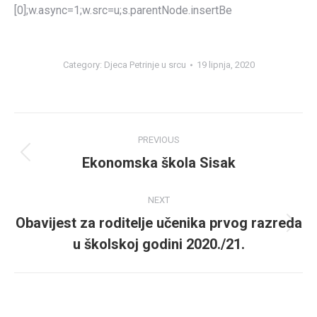
[0];w.async=1;w.src=u;s.parentNode.insertBe
Category:
Djeca Petrinje u srcu
19 lipnja, 2020
Post
PREVIOUS
navigation
Ekonomska škola Sisak
Previous
post:
NEXT
Obavijest za roditelje učenika prvog razreda
Next
u školskoj godini 2020./21.
post: