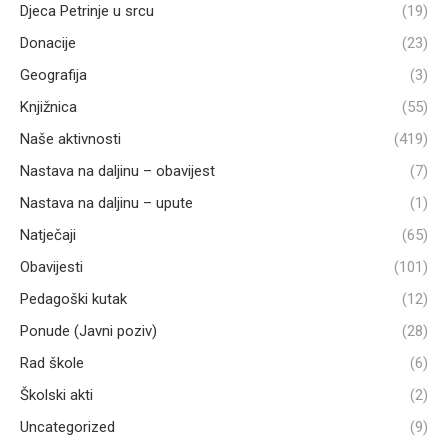
Djeca Petrinje u srcu
(19)
Donacije
(23)
Geografija
(3)
Knjižnica
(55)
Naše aktivnosti
(419)
Nastava na daljinu – obavijest
(7)
Nastava na daljinu – upute
(1)
Natječaji
(65)
Obavijesti
(101)
Pedagoški kutak
(12)
Ponude (Javni poziv)
(28)
Rad škole
(6)
Školski akti
(2)
Uncategorized
(9)