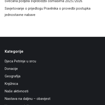
Svečana podjela svjedodžbi osmašima 2025./2026.
Savjetovanje o prijedlogu Pravilnika o provedbi postupka
jednostavne nabave
Kategorije
Djeca Petrinje u srcu
Donacije
Geografija
Knjižnica
Naše aktivnosti
Nastava na daljinu – obavijest