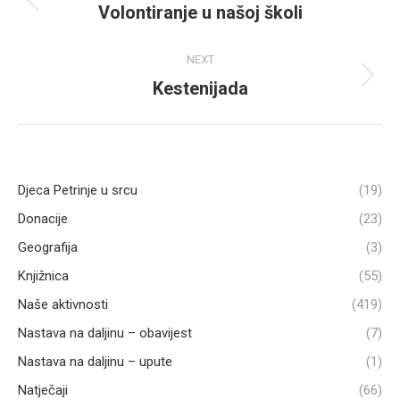
navigation
Volontiranje u našoj školi
Previous
post:
NEXT
Kestenijada
Next
post:
Djeca Petrinje u srcu
(19)
Donacije
(23)
Geografija
(3)
Knjižnica
(55)
Naše aktivnosti
(419)
Nastava na daljinu – obavijest
(7)
Nastava na daljinu – upute
(1)
Natječaji
(66)