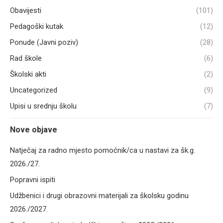
Obavijesti
(101)
Pedagoški kutak
(12)
Ponude (Javni poziv)
(28)
Rad škole
(6)
Školski akti
(2)
Uncategorized
(9)
Upisi u srednju školu
(7)
Nove objave
Natječaj za radno mjesto pomoćnik/ca u nastavi za šk.g.
2026./27.
Popravni ispiti
Udžbenici i drugi obrazovni materijali za školsku godinu
2026./2027.