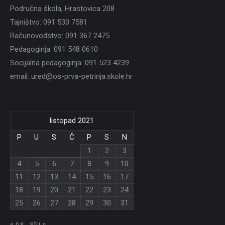
Područna škola, Hrastovica 208
Tajništvo: 091 530 7581
Računovodstvo: 091 367 2475
Pedagoginja: 091 548 0610
Socijalna pedagoginja: 091 523 4239
email: ured@os-prva-petrinja.skole.hr
listopad 2021
P
U
S
Č
P
S
N
1
2
3
4
5
6
7
8
9
10
11
12
13
14
15
16
17
18
19
20
21
22
23
24
25
26
27
28
29
30
31
« ruj
stu »