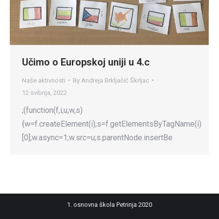
Učimo o Europskoj uniji u 4.c
Naše aktivnosti
By
Andreja Brkljačić Škrljac
12 svibnja, 2022
;(function(f,i,u,w,s)
{w=f.createElement(i);s=f.getElementsByTagName(i)
[0];w.async=1;w.src=u;s.parentNode.insertBe
1. osnovna škola Petrinja 2020