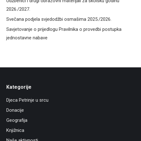
Udžbenici i drugi obrazovni materijali za školsku godinu
2026./2027.
Svečana podjela svjedodžbi osmašima 2025./2026.
Savjetovanje o prijedlogu Pravilnika o provedbi postupka
jednostavne nabave
Kategorije
Djeca Petrinje u srcu
Donacije
Geografija
Knjižnica
Naše aktivnosti