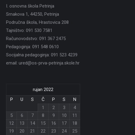
I. osnovna škola Petrinja
Srnakova 1, 44250, Petrinja
Područna škola, Hrastovica 208
Tajništvo: 091 530 7581
Računovodstvo: 091 367 2475
Pedagoginja: 091 548 0610
Socijalna pedagoginja: 091 523 4239
email: ured@os-prva-petrinja.skole.hr
rujan 2022
P
U
S
Č
P
S
N
1
2
3
4
5
6
7
8
9
10
11
12
13
14
15
16
17
18
19
20
21
22
23
24
25