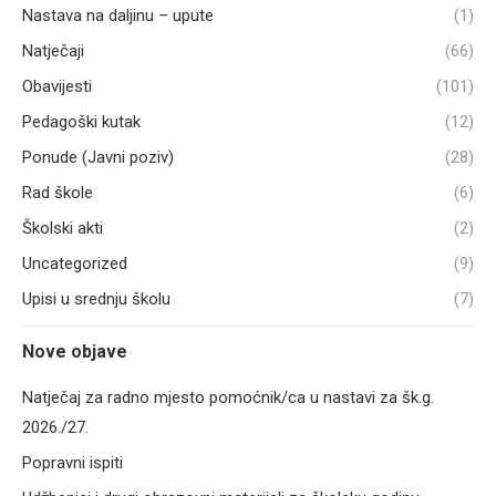
Nastava na daljinu – upute
(1)
Natječaji
(66)
Obavijesti
(101)
Pedagoški kutak
(12)
Ponude (Javni poziv)
(28)
Rad škole
(6)
Školski akti
(2)
Uncategorized
(9)
Upisi u srednju školu
(7)
Nove objave
Natječaj za radno mjesto pomoćnik/ca u nastavi za šk.g.
2026./27.
Popravni ispiti