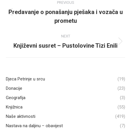
PREVIOUS
navigation
Predavanje o ponašanju pješaka i vozača u
Previous
prometu
post:
NEXT
Književni susret – Pustolovine Tizi Enili
Next
post:
Djeca Petrinje u srcu
(19)
Donacije
(23)
Geografija
(3)
Knjižnica
(55)
Naše aktivnosti
(419)
Nastava na daljinu – obavijest
(7)