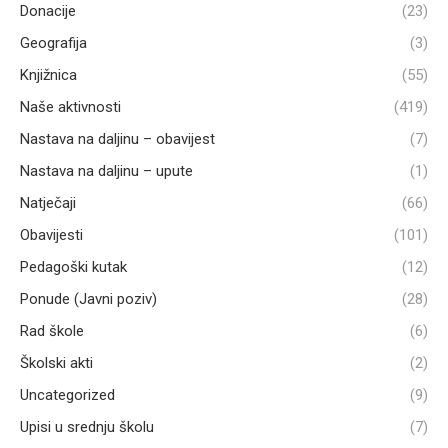
Donacije
(23)
Geografija
(3)
Knjižnica
(55)
Naše aktivnosti
(419)
Nastava na daljinu – obavijest
(7)
Nastava na daljinu – upute
(1)
Natječaji
(66)
Obavijesti
(101)
Pedagoški kutak
(12)
Ponude (Javni poziv)
(28)
Rad škole
(6)
Školski akti
(2)
Uncategorized
(9)
Upisi u srednju školu
(7)