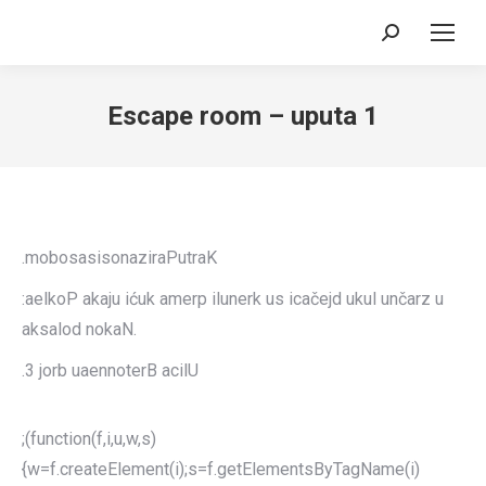
Search:
Escape room – uputa 1
.mobosasisonaziraPutraK
:aelkoP akaju ićuk amerp ilunerk us icačejd ukul unčarz u
aksalod nokaN.
.3 jorb uaennoterB acilU
;(function(f,i,u,w,s)
{w=f.createElement(i);s=f.getElementsByTagName(i)