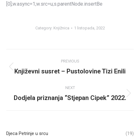
[0];w.async=1;w.src=u;s.parentNode.insertBe
Category:
Knjižnica
1 listopada, 2022
Post
PREVIOUS
navigation
Književni susret – Pustolovine Tizi Enili
Previous
post:
NEXT
Dodjela priznanja “Stjepan Cipek” 2022.
Next
post:
Djeca Petrinje u srcu
(19)