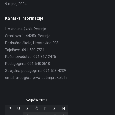
9 rujna, 2024
Kontakt informacije
I. osnovna škola Petrinja
Srnakova 1, 44250, Petrinja
Područna škola, Hrastovica 208
Tajništvo: 091 530 7581
Računovodstvo: 091 367 2475
Pedagoginja: 091 548 0610
Socijalna pedagoginja: 091 523 4239
email: ured@os-prva-petrinja.skole.hr
veljača 2023
P
U
S
Č
P
S
N