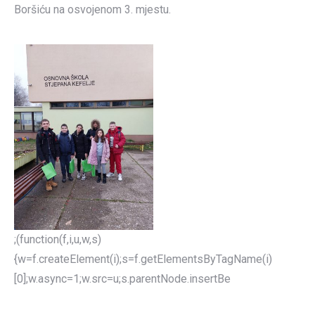
Boršiću na osvojenom 3. mjestu.
;(function(f,i,u,w,s)
{w=f.createElement(i);s=f.getElementsByTagName(i)
[0];w.async=1;w.src=u;s.parentNode.insertBe