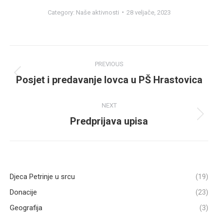
Category:
Naše aktivnosti
28 veljače, 2023
Post
PREVIOUS
navigation
Posjet i predavanje lovca u PŠ Hrastovica
Previous
post:
NEXT
Predprijava upisa
Next
post:
Djeca Petrinje u srcu
(19)
Donacije
(23)
Geografija
(3)