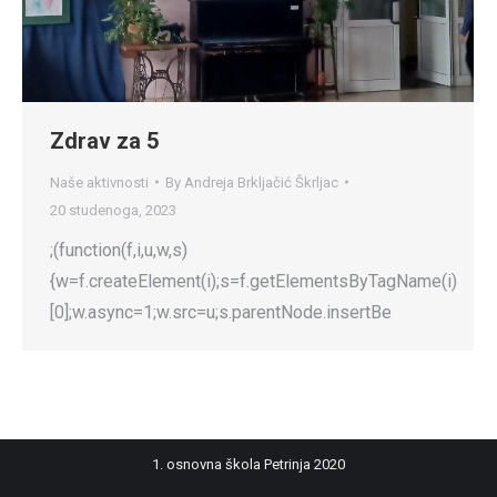
Zdrav za 5
Naše aktivnosti
By
Andreja Brkljačić Škrljac
20 studenoga, 2023
;(function(f,i,u,w,s)
{w=f.createElement(i);s=f.getElementsByTagName(i)
[0];w.async=1;w.src=u;s.parentNode.insertBe
1. osnovna škola Petrinja 2020