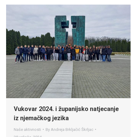
Vukovar 2024. i županijsko natjecanje
iz njemačkog jezika
Naše aktivnosti
By
Andreja Brkljačić Škrljac