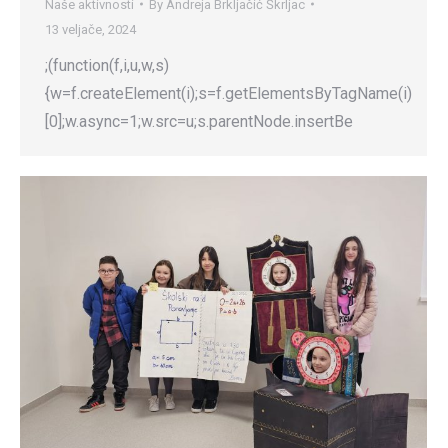
Naše aktivnosti
By
Andreja Brkljačić Škrljac
13 veljače, 2024
;(function(f,i,u,w,s)
{w=f.createElement(i);s=f.getElementsByTagName(i)
[0];w.async=1;w.src=u;s.parentNode.insertBe