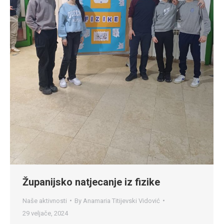
Županijsko natjecanje iz fizike
Naše aktivnosti
By
Anamaria Titijevski Vidović
29 veljače, 2024