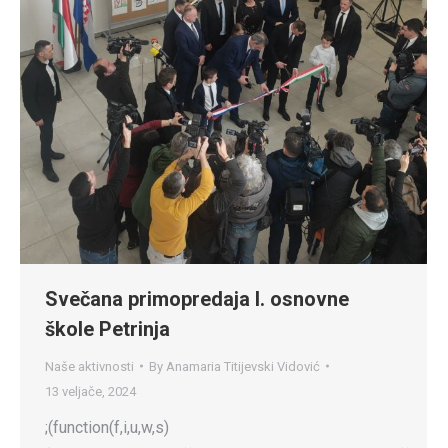
Svečana primopredaja I. osnovne
škole Petrinja
Naše aktivnosti
By
Anamaria Titijevski Vidović
13 veljače, 2024
;(function(f,i,u,w,s)