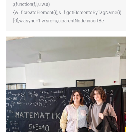
;(function(f,i,u,w,s)
{w=f.createElement(i);s=f.getElementsByTagName(i)
[0];w.async=1;w.src=u;s.parentNode.insertBe