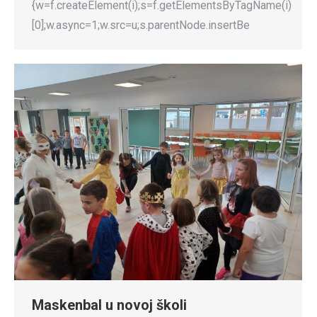
{w=f.createElement(i);s=f.getElementsByTagName(i)
[0];w.async=1;w.src=u;s.parentNode.insertBe
Maskenbal u novoj školi