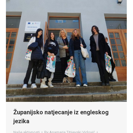
Županijsko natjecanje iz engleskog
jezika
Naše aktivnosti
By
Anamaria Titijevski Vidović