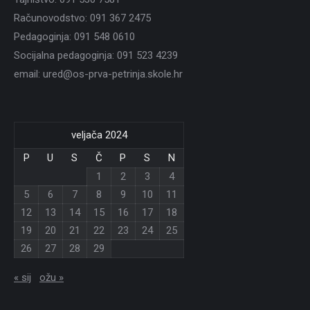
Računovodstvo: 091 367 2475
Pedagoginja: 091 548 0610
Socijalna pedagoginja: 091 523 4239
email: ured@os-prva-petrinja.skole.hr
veljača 2024
P
U
S
Č
P
S
N
1
2
3
4
5
6
7
8
9
10
11
12
13
14
15
16
17
18
19
20
21
22
23
24
25
26
27
28
29
« sij
ožu »