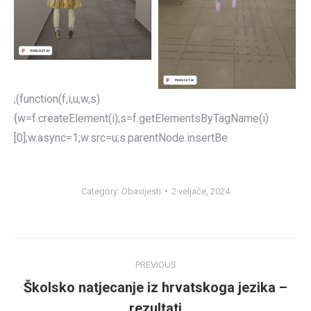
;(function(f,i,u,w,s)
{w=f.createElement(i);s=f.getElementsByTagName(i)
[0];w.async=1;w.src=u;s.parentNode.insertBe
Category:
Obavijesti
2 veljače, 2024
Post
PREVIOUS
navigation
Školsko natjecanje iz hrvatskoga jezika –
Previous
rezultati