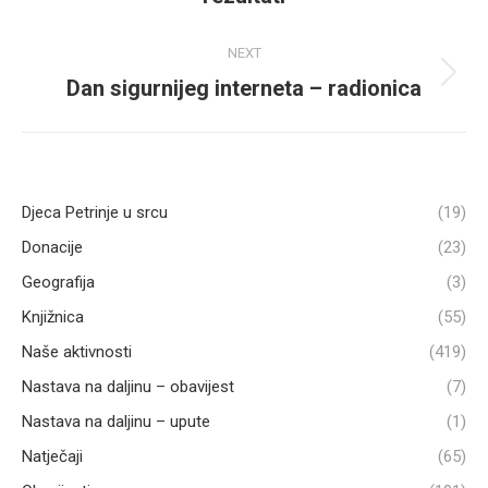
post:
NEXT
Dan sigurnijeg interneta – radionica
Next
post:
Djeca Petrinje u srcu
(19)
Donacije
(23)
Geografija
(3)
Knjižnica
(55)
Naše aktivnosti
(419)
Nastava na daljinu – obavijest
(7)
Nastava na daljinu – upute
(1)
Natječaji
(65)