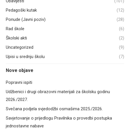
Obavijesti
(101)
Pedagoški kutak
(12)
Ponude (Javni poziv)
(28)
Rad škole
(6)
Školski akti
(2)
Uncategorized
(9)
Upisi u srednju školu
(7)
Nove objave
Popravni ispiti
Udžbenici i drugi obrazovni materijali za školsku godinu
2026./2027.
Svečana podjela svjedodžbi osmašima 2025./2026.
Savjetovanje o prijedlogu Pravilnika o provedbi postupka
jednostavne nabave