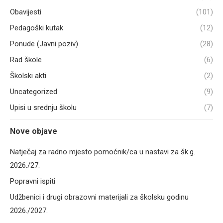
Obavijesti
(101)
Pedagoški kutak
(12)
Ponude (Javni poziv)
(28)
Rad škole
(6)
Školski akti
(2)
Uncategorized
(9)
Upisi u srednju školu
(7)
Nove objave
Natječaj za radno mjesto pomoćnik/ca u nastavi za šk.g.
2026./27.
Popravni ispiti
Udžbenici i drugi obrazovni materijali za školsku godinu
2026./2027.