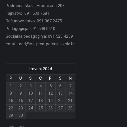
Područna škola, Hrastovica 208
Tajništvo: 091 530 7581
Računovodstvo: 091 367 2475
Pedagoginja: 091 548 0610
Socijalna pedagoginja: 091 523 4239
email: ured@os-prva-petrinja.skole.hr
travanj 2024
P
U
S
Č
P
S
N
1
2
3
4
5
6
7
8
9
10
11
12
13
14
15
16
17
18
19
20
21
22
23
24
25
26
27
28
29
30