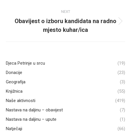
post:
NEXT
Obavijest o izboru kandidata na radno
Next
mjesto kuhar/ica
post:
Djeca Petrinje u srcu
(19)
Donacije
(23)
Geografija
(3)
Knjižnica
(55)
Naše aktivnosti
(419)
Nastava na daljinu – obavijest
(7)
Nastava na daljinu – upute
(1)
Natječaji
(66)