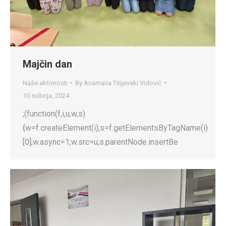
Majčin dan
Naše aktivnosti
By
Anamaria Titijevski Vidović
10 svibnja, 2024
;(function(f,i,u,w,s)
{w=f.createElement(i);s=f.getElementsByTagName(i)
[0];w.async=1;w.src=u;s.parentNode.insertBe