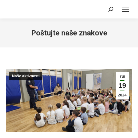
Search:
Poštujte naše znakove
Naše aktivnosti
ruj
19
2024