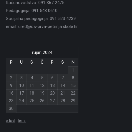
Računovodstvo: 091 367 2475
Pedagoginja: 091 548 0610
Socijalna pedagoginja: 091 523 4239
email: ured@os-prva-petrinja.skole.hr
rujan 2024
P
U
S
Č
P
S
N
1
2
3
4
5
6
7
8
9
10
11
12
13
14
15
16
17
18
19
20
21
22
23
24
25
26
27
28
29
30
« kol
lis »