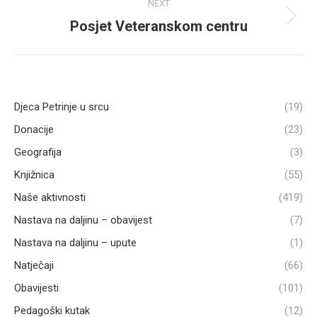
NEXT
Posjet Veteranskom centru
Next
post:
Djeca Petrinje u srcu
(19)
Donacije
(23)
Geografija
(3)
Knjižnica
(55)
Naše aktivnosti
(419)
Nastava na daljinu – obavijest
(7)
Nastava na daljinu – upute
(1)
Natječaji
(66)
Obavijesti
(101)
Pedagoški kutak
(12)