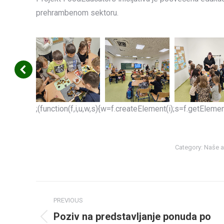
prehrambenom sektoru.
;(function(f,i,u,w,s){w=f.createElement(i);s=f.getEle
Category:
Naše a
Post
PREVIOUS
navigation
Poziv na predstavljanje ponuda po
Previous