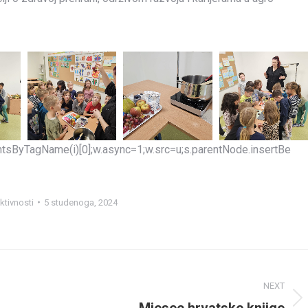
mentsByTagName(i)[0];w.async=1;w.src=u;s.parentNode.insertBe
ktivnosti
5 studenoga, 2024
NEXT
Mjesec hrvatske knjige
Next