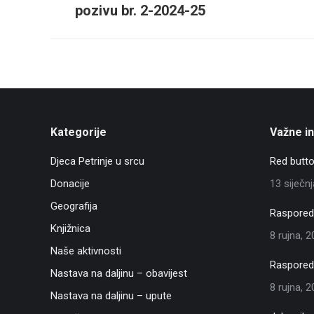
pozivu br. 2-2024-25
post:
Kategorije
Važne i
Djeca Petrinje u srcu
Red butto
Donacije
13 siječn
Geografija
Raspored 
Knjižnica
8 rujna, 
Naše aktivnosti
Raspored 
Nastava na daljinu – obavijest
8 rujna, 
Nastava na daljinu – upute