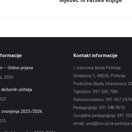
post:
nformacije
Kontakt informacije
n – Online prijava
I. osnovna škola Petrinja
Srnakova 1, 44250, Petrinja
ja, 2026
Područna škola, Hrastovica 2
dežurnih učitelja
Tajništvo: 091 530 7581
2025
Računovodstvo: 091 367 2475
Pedagoginja: 091 548 0610
zvonjenja 2025./2026.
Socijalna pedagoginja: 091 52
2025
email: ured@os-prva-petrinja.s