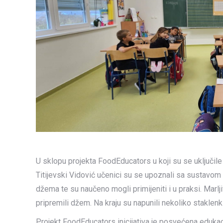
U sklopu projekta FoodEducators u koji su se uključile
Titijevski Vidović učenici su se upoznali sa sustavom p
džema te su naučeno mogli primijeniti i u praksi. Marl
pripremili džem. Na kraju su napunili nekoliko staklen
Projekt FoodEducators inicijativa je posvećena edukaci