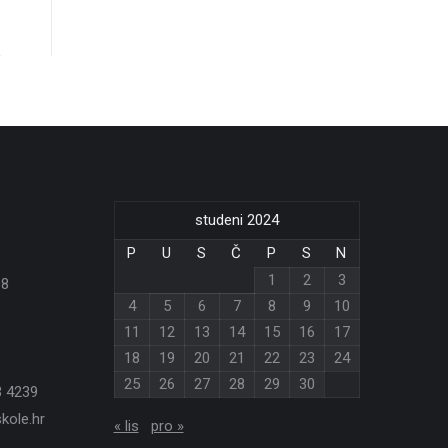
studeni 2024
P
U
S
Č
P
S
N
1
2
3
08
4
5
6
7
8
9
10
11
12
13
14
15
16
17
18
19
20
21
22
23
24
25
26
27
28
29
30
3 4239
kole.hr
« lis
pro »