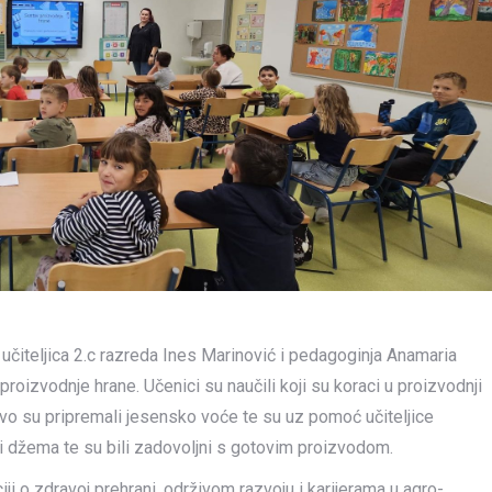
 učiteljica 2.c razreda Ines Marinović i pedagoginja Anamaria
roizvodnje hrane. Učenici su naučili koji su koraci u proizvodnji
jivo su pripremali jesensko voće te su uz pomoć učiteljice
ki džema te su bili zadovoljni s gotovim proizvodom.
ji o zdravoj prehrani, održivom razvoju i karijerama u agro-