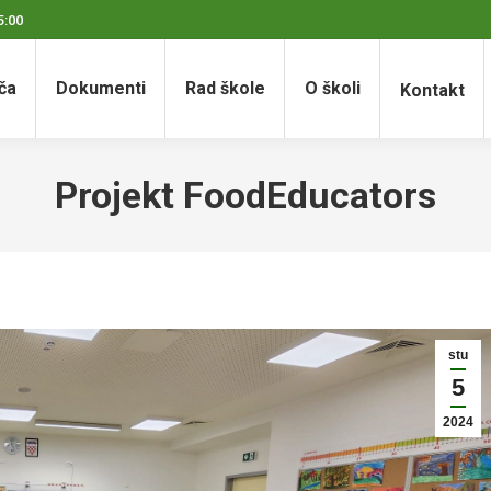
5:00
ča
Dokumenti
Rad škole
O školi
Kontakt
Projekt FoodEducators
stu
5
2024