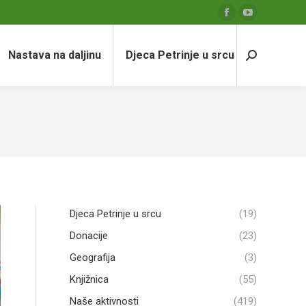
Facebook
YouTube
page
page
Nastava na daljinu
Djeca Petrinje u srcu
opens
opens
Search:
in
in
new
new
window
window
Djeca Petrinje u srcu
(19)
Donacije
(23)
Geografija
(3)
Knjižnica
(55)
Naše aktivnosti
(419)