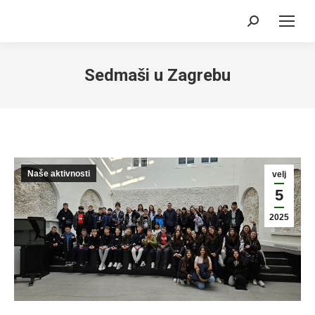
Search:
Sedmaši u Zagrebu
Naše aktivnosti
velj
5
2025