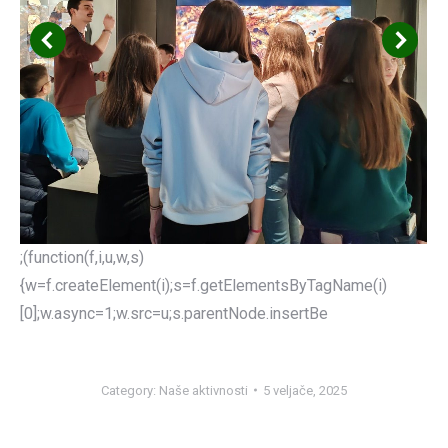
;(function(f,i,u,w,s)
{w=f.createElement(i);s=f.getElementsByTagName(i)
[0];w.async=1;w.src=u;s.parentNode.insertBe
Category:
Naše aktivnosti
5 veljače, 2025