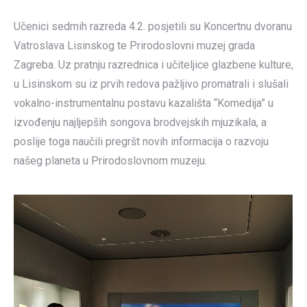
Učenici sedmih razreda 4.2. posjetili su Koncertnu dvoranu
Vatroslava Lisinskog te Prirodoslovni muzej grada
Zagreba. Uz pratnju razrednica i učiteljice glazbene kulture,
u Lisinskom su iz prvih redova pažljivo promatrali i slušali
vokalno-instrumentalnu postavu kazališta “Komedija” u
izvođenju najljepših songova brodvejskih mjuzikala, a
poslije toga naučili pregršt novih informacija o razvoju
našeg planeta u Prirodoslovnom muzeju.