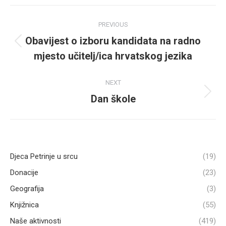
Post
PREVIOUS
navigation
Obavijest o izboru kandidata na radno
Previous
mjesto učitelj/ica hrvatskog jezika
post:
NEXT
Dan škole
Next
post:
Djeca Petrinje u srcu
(19)
Donacije
(23)
Geografija
(3)
Knjižnica
(55)
Naše aktivnosti
(419)