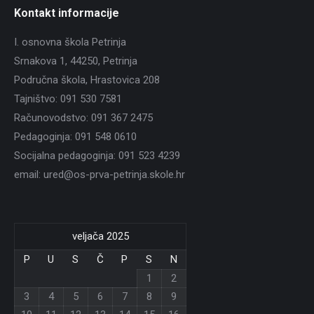
Kontakt informacije
I. osnovna škola Petrinja
Srnakova 1, 44250, Petrinja
Područna škola, Hrastovica 208
Tajništvo: 091 530 7581
Računovodstvo: 091 367 2475
Pedagoginja: 091 548 0610
Socijalna pedagoginja: 091 523 4239
email: ured@os-prva-petrinja.skole.hr
veljača 2025
P
U
S
Č
P
S
N
1
2
3
4
5
6
7
8
9