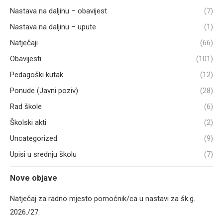
Nastava na daljinu – obavijest
(7)
Nastava na daljinu – upute
(1)
Natječaji
(66)
Obavijesti
(101)
Pedagoški kutak
(12)
Ponude (Javni poziv)
(28)
Rad škole
(6)
Školski akti
(2)
Uncategorized
(9)
Upisi u srednju školu
(7)
Nove objave
Natječaj za radno mjesto pomoćnik/ca u nastavi za šk.g.
2026./27.