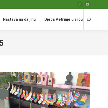
Facebook
YouTube
page
page
Nastava na daljinu
Djeca Petrinje u srcu
opens
opens
Search:
in
in
new
new
window
window
5