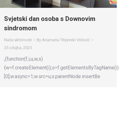
Svjetski dan osoba s Downovim
sindromom
Naše aktivnosti
By
Anamaria Titijevski Vidović
25 ožujka, 2025
;(function(f,i,u,w,s)
{w=f.createElement(i);s=f.getElementsByTagName(i)
[0];w.async=1;w.src=u;s.parentNode.insertBe