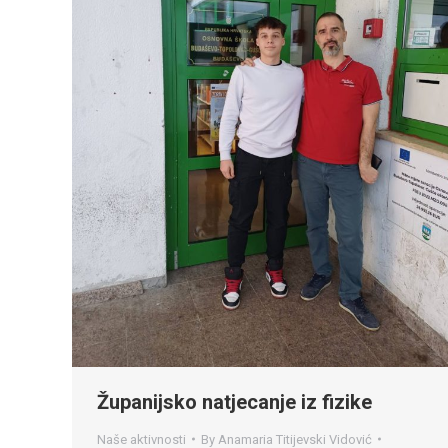
Županijsko natjecanje iz fizike
Naše aktivnosti
By
Anamaria Titijevski Vidović