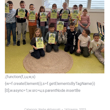
;(function(f,i,u,w,s)
{w=f.createElement(i);s=f.getElementsByTagName(i)
[0];w.async=1;w.src=u;s.parentNode.insertBe
Category:
Naše aktivnosti
14 travnja, 2025