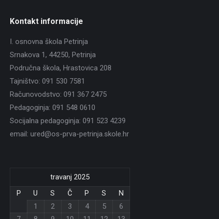
Kontakt informacije
I. osnovna škola Petrinja
Srnakova 1, 44250, Petrinja
Područna škola, Hrastovica 208
Tajništvo: 091 530 7581
Računovodstvo: 091 367 2475
Pedagoginja: 091 548 0610
Socijalna pedagoginja: 091 523 4239
email: ured@os-prva-petrinja.skole.hr
travanj 2025
P
U
S
Č
P
S
N
1
2
3
4
5
6