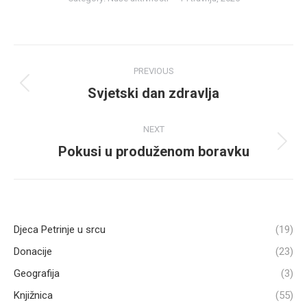
Post
PREVIOUS
navigation
Svjetski dan zdravlja
Previous
post:
NEXT
Pokusi u produženom boravku
Next
post:
Djeca Petrinje u srcu
(19)
Donacije
(23)
Geografija
(3)
Knjižnica
(55)