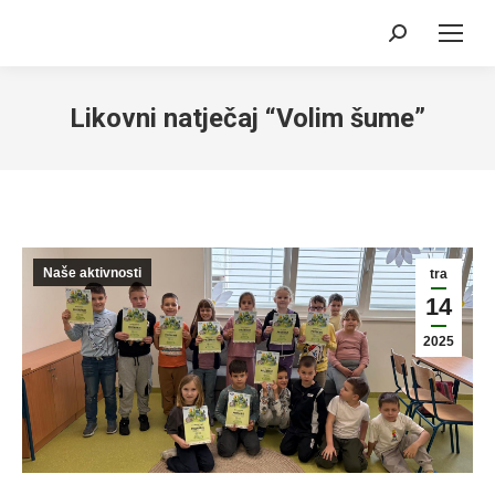
Search:
Likovni natječaj “Volim šume”
Naše aktivnosti
tra
14
2025