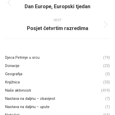
navigation
Dan Europe, Europski tjedan
Previous
post:
NEXT
Posjet četvrtim razredima
Next
post:
Djeca Petrinje u srcu
(19)
Donacije
(23)
Geografija
(3)
Knjižnica
(55)
Naše aktivnosti
(419)
Nastava na daljinu – obavijest
(7)
Nastava na daljinu – upute
(1)
Natječaji
(65)