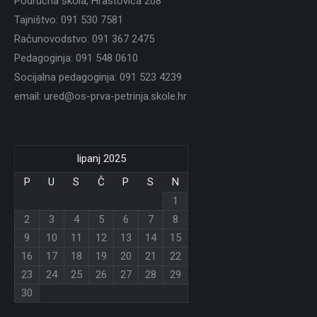
Područna škola, Hrastovica 208
Tajništvo: 091 530 7581
Računovodstvo: 091 367 2475
Pedagoginja: 091 548 0610
Socijalna pedagoginja: 091 523 4239
email: ured@os-prva-petrinja.skole.hr
lipanj 2025
P
U
S
Č
P
S
N
1
2
3
4
5
6
7
8
9
10
11
12
13
14
15
16
17
18
19
20
21
22
23
24
25
26
27
28
29
30