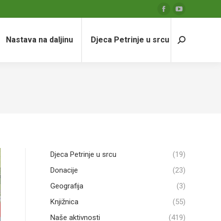
Facebook
YouTube
page
page
Nastava na daljinu
Djeca Petrinje u srcu
opens
opens
Search:
in
in
new
new
window
window
Djeca Petrinje u srcu
(19)
Donacije
(23)
Geografija
(3)
Knjižnica
(55)
Naše aktivnosti
(419)