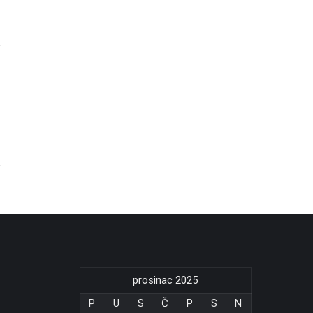
prosinac 2025
P
U
S
Č
P
S
N