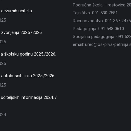
Područna škola, Hrastovica 2
dežurnih učitelja
Tajništvo: 091 530 7581
2025
Računovodstvo: 091 367 2475
Pedagoginja: 091 548 0610
zvonjenja 2025./2026.
Socijalna pedagoginja: 091 52
2025
email: ured@os-prva-petrinja.s
za školsku godinu 2025./2026.
2025
autobusnih linija 2025./2026.
2025
učiteljskih informacija 2024. /
2024