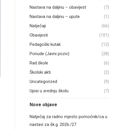
Nastava na daljinu – obavijest
(7)
Nastava na daljinu – upute
(1)
Natječaji
(66)
Obavijesti
(101)
Pedagoški kutak
(12)
Ponude (Javni poziv)
(28)
Rad škole
(6)
Školski akti
(2)
Uncategorized
(9)
Upisi u srednju školu
(7)
Nove objave
Natječaj za radno mjesto pomoćnik/ca u
nastavi za šk.g. 2026./27.