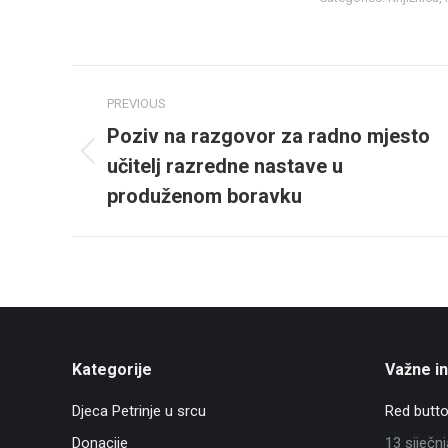
Post
PREVIOUS
navigation
Poziv na razgovor za radno mjesto
učitelj razredne nastave u
Previous
post:
produženom boravku
Kategorije
Važne i
Djeca Petrinje u srcu
Red butto
Donacije
13 siječn