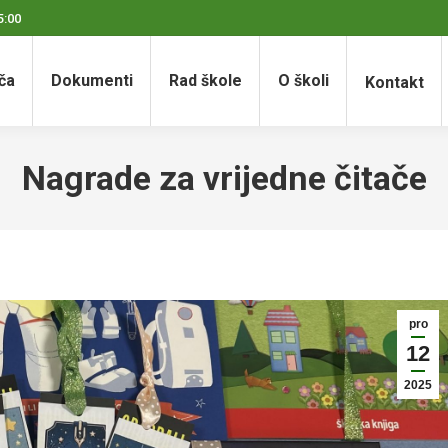
5:00
ča
Dokumenti
Rad škole
O školi
Kontakt
Nagrade za vrijedne čitače
pro
12
2025