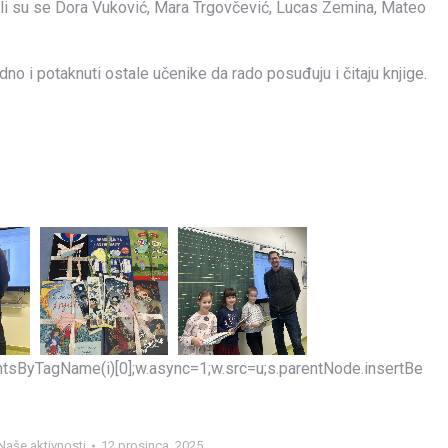
knuli su se Dora Vuković, Mara Trgovčević, Lucas Zemina, Mateo
no i potaknuti ostale učenike da rado posuđuju i čitaju knjige.
mentsByTagName(i)[0];w.async=1;w.src=u;s.parentNode.insertBe
Naše aktivnosti
12 prosinca, 2025