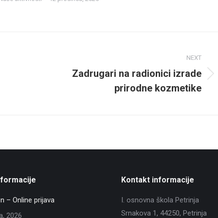
NEXT
Zadrugari na radionici izrade
Next
prirodne kozmetike
post:
nformacije
Kontakt informacije
n – Online prijava
I. osnovna škola Petrinja
Srnakova 1, 44250, Petrinja
ja, 2026