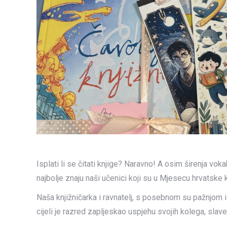
Isplati li se čitati knjige? Naravno! A osim širenja vok
najbolje znaju naši učenici koji su u Mjesecu hrvatske kn
Naša knjižničarka i ravnatelj, s posebnom su pažnjom i
cijeli je razred zapljeskao uspjehu svojih kolega, slaveći