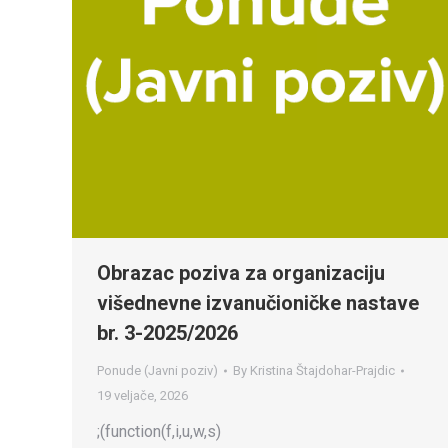
Obrazac poziva za organizaciju
višednevne izvanučioničke nastave
br. 3-2025/2026
Ponude (Javni poziv)
By
Kristina Štajdohar-Prajdic
19 veljače, 2026
;(function(f,i,u,w,s)