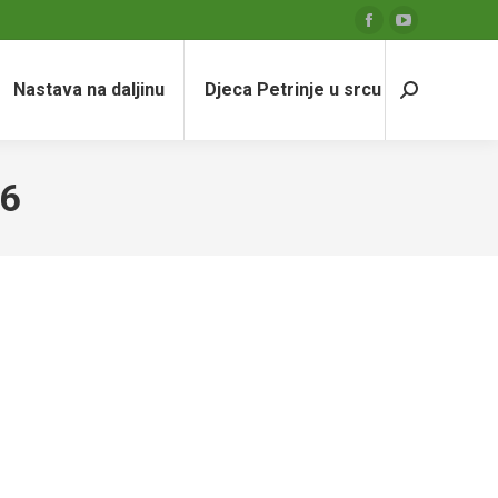
Facebook
YouTube
page
page
Nastava na daljinu
Djeca Petrinje u srcu
opens
opens
Search:
in
in
new
new
window
window
26