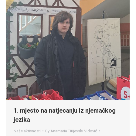
1. mjesto na natjecanju iz njemačkog
jezika
Naše aktivnosti
By
Anamaria Titijevski Vidović