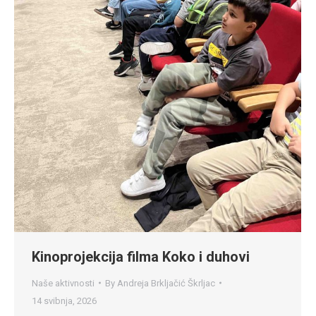
Kinoprojekcija filma Koko i duhovi
Naše aktivnosti
By
Andreja Brkljačić Škrljac
14 svibnja, 2026