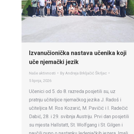
Izvanučionička nastava učenika koji
uče njemački jezik
Naše aktivnosti
By
Andreja Brkljačić Škrljac
5 lipnja, 2026
Učenici od 5. do 8. razreda posjetili su, uz
pratnju učiteljice njemačkog jezika J. Radoš i
učiteljica M. Ros Kozarić, M. Pavičić i I. Radečić
Dabić, 28. i 29. svibnja Austriju. Prvi dan posjetili
su mjesta Hallstatt, St. Wolfgang i St. Gilgen i
naučili puno o nastanku ledenjačkih jezera. Imali