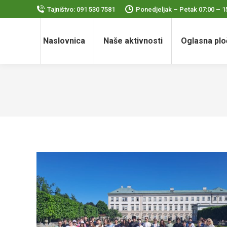
Tajništvo: 091 530 7581
Ponedjeljak – Petak 07:00 – 1
Naslovnica
Naše aktivnosti
Oglasna plo