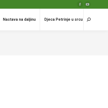
Facebook
YouTube
page
page
Nastava na daljinu
Djeca Petrinje u srcu
opens
opens
Search:
in
in
new
new
window
window