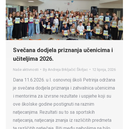
Svečana dodjela priznanja učenicima i
učiteljima 2026.
Naše aktivnosti
By
Andreja Brkljačić Škrljac
12 lipnja, 2026
Dana 11.6.2026. u I. osnovnoj školi Petrinja održana
je svečana dodjela priznanja i zahvalnica učenicima
i mentorima za izvrsne rezultate i uspjehe koji su
ove školske godine postignuti na raznim
natjecanjima. Rezultati su to sa sportskih
natjecanja, natjecanja znanja iz različitih predmeta
te različitih natječaja. Biti među najboljima na bilo