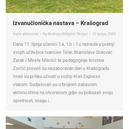
Izvanučionička nastava – Krašograd
Naše aktivnosti
By
Andreja Brkljačić Škrljac
12 lipnja, 2026
Dana 11. lipnja učenici 1.a, 1.b i 1.c razreda u pratnji
svojih učiteljica Ivančice Telar, Branislave Graovac
Žarak i Mirele Milošić te pedagoginje Kristine
Zorčić proveli su nezaboravan dan u Krašogradu.
Imali su priliku uživati u vožnji Kraš Express
vlakom. Sudjelovali su u brojnim zabavnim
aktivnostima na otvorenom gdje su pokazali svoju
spretnost, snagu i…