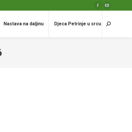
Facebook
YouTube
page
page
Nastava na daljinu
Djeca Petrinje u srcu
opens
opens
Search:
in
in
new
new
window
window
6