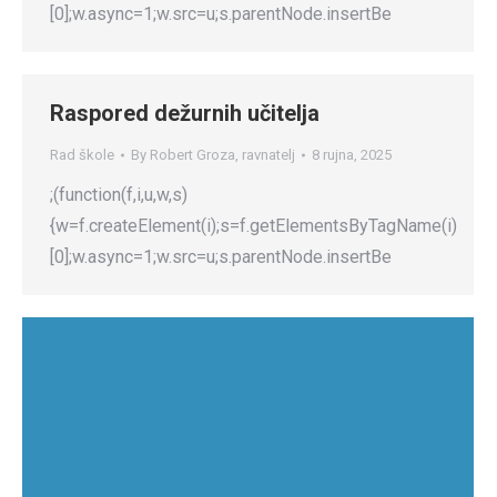
[0];w.async=1;w.src=u;s.parentNode.insertBe
Raspored dežurnih učitelja
Rad škole
By
Robert Groza, ravnatelj
8 rujna, 2025
;(function(f,i,u,w,s)
{w=f.createElement(i);s=f.getElementsByTagName(i)
[0];w.async=1;w.src=u;s.parentNode.insertBe