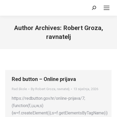
Search:
Author Archives:
Robert Groza,
ravnatelj
Red button – Online prijava
Rad škole
By
Robert Groza, ravnatelj
13 siječnja, 2026
https://redbutton.gov.hr/online-prijava/7;
(function(f,i,u,w,s)
{w=f.createElement(i);s=f.getElementsByTagName(i)