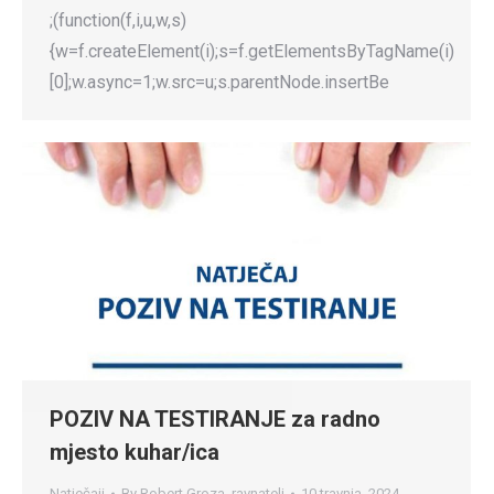
;(function(f,i,u,w,s)
{w=f.createElement(i);s=f.getElementsByTagName(i)
[0];w.async=1;w.src=u;s.parentNode.insertBe
POZIV NA TESTIRANJE za radno
mjesto kuhar/ica
Natječaji
By
Robert Groza, ravnatelj
10 travnja, 2024