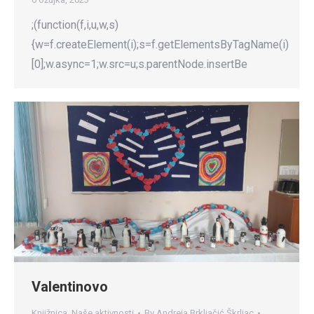
;(function(f,i,u,w,s)
{w=f.createElement(i);s=f.getElementsByTagName(i)
[0];w.async=1;w.src=u;s.parentNode.insertBe
Valentinovo
Knjižnica
,
Naše aktivnosti
By
Andreja Brkljačić Škrljac