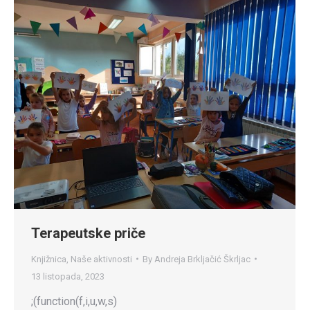
Terapeutske priče
Knjižnica
,
Naše aktivnosti
By
Andreja Brkljačić Škrljac
13 listopada, 2023
;(function(f,i,u,w,s)