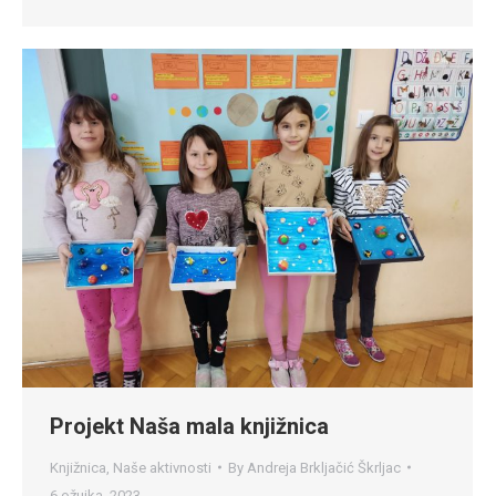
Projekt Naša mala knjižnica
Knjižnica
,
Naše aktivnosti
By
Andreja Brkljačić Škrljac
6 ožujka, 2023