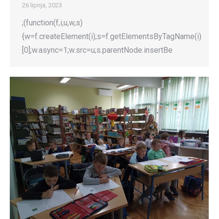
26 lipnja, 2023
;(function(f,i,u,w,s)
{w=f.createElement(i);s=f.getElementsByTagName(i)
[0];w.async=1;w.src=u;s.parentNode.insertBe