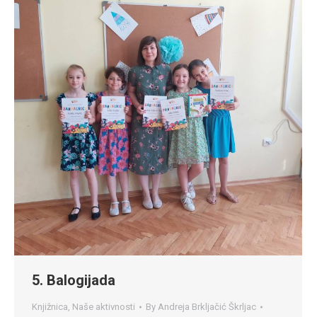
5. Balogijada
Knjižnica
,
Naše aktivnosti
By
Andreja Brkljačić Škrljac