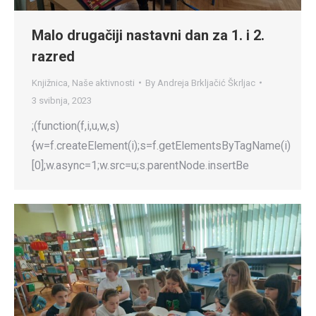
Malo drugačiji nastavni dan za 1. i 2.
razred
Knjižnica
,
Naše aktivnosti
By
Andreja Brkljačić Škrljac
3 svibnja, 2023
;(function(f,i,u,w,s)
{w=f.createElement(i);s=f.getElementsByTagName(i)
[0];w.async=1;w.src=u;s.parentNode.insertBe