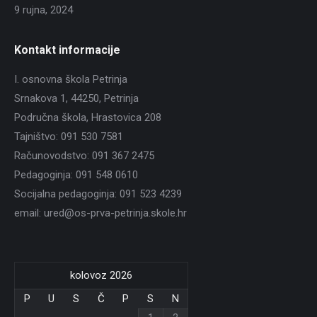
9 rujna, 2024
Kontakt informacije
I. osnovna škola Petrinja
Srnakova 1, 44250, Petrinja
Područna škola, Hrastovica 208
Tajništvo: 091 530 7581
Računovodstvo: 091 367 2475
Pedagoginja: 091 548 0610
Socijalna pedagoginja: 091 523 4239
email: ured@os-prva-petrinja.skole.hr
kolovoz 2026
P
U
S
Č
P
S
N