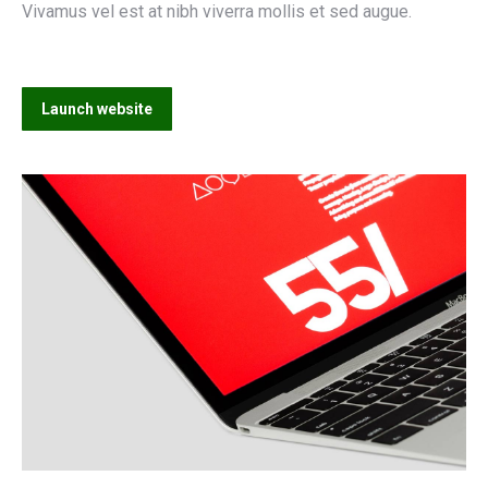
Vivamus vel est at nibh viverra mollis et sed augue.
Launch website