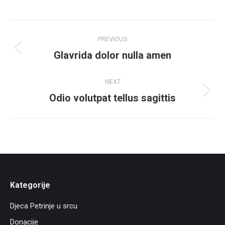
Project
PREVIOUS
navigation
Glavrida dolor nulla amen
Previous
project:
NEXT
Odio volutpat tellus sagittis
Next
project:
Kategorije
Djeca Petrinje u srcu
Donacije