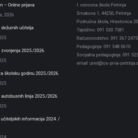
n – Online prijava
I. osnovna škola Petrinja
Srnakova 1, 44250, Petrinja
ja, 2026
Područna škola, Hrastovica 2
dežurnih učitelja
Tajništvo: 091 530 7581
2025
Računovodstvo: 091 367 2475
Pedagoginja: 091 548 0610
zvonjenja 2025./2026.
Socijalna pedagoginja: 091 52
2025
email: ured@os-prva-petrinja.s
za školsku godinu 2025./2026.
2025
autobusnih linija 2025./2026.
2025
učiteljskih informacija 2024. /
2024