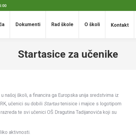
5:00
ča
Dokumenti
Rad škole
O školi
Kontakt
Startasice za učenike
 u našoj školi, a financira ga Europska unija sredstvima iz
K, učenici su dobili
Startas
tenisice i majice s logotipom
. razreda te svi učenici OŠ Dragutina Tadijanovića koji su
iko aktivnosti.