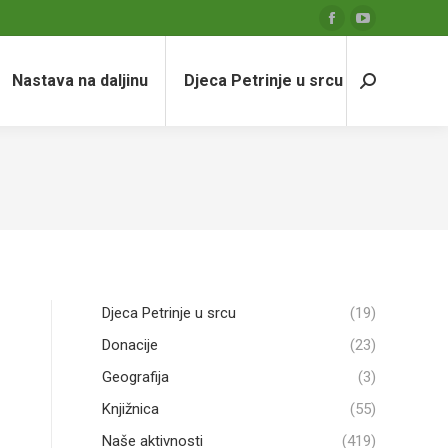
Facebook
YouTube
page
page
Nastava na daljinu
Djeca Petrinje u srcu
opens
opens
Search:
in
in
new
new
window
window
Djeca Petrinje u srcu
(19)
Donacije
(23)
Geografija
(3)
Knjižnica
(55)
Naše aktivnosti
(419)