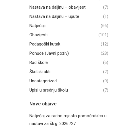
Nastava na daljinu – obavijest
(7)
Nastava na daljinu – upute
(1)
Natječaji
(66)
Obavijesti
(101)
Pedagoški kutak
(12)
Ponude (Javni poziv)
(28)
Rad škole
(6)
Školski akti
(2)
Uncategorized
(9)
Upisi u srednju školu
(7)
Nove objave
Natječaj za radno mjesto pomoćnik/ca u
nastavi za šk.g. 2026./27.