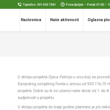
Tajništvo: 091 530 7581
Ponedjeljak – Petak 07:00 – 1
Naslovnica
Naše aktivnosti
Oglasna plo
U sklopu projekta
Djeca Petrinje u srcu
koji se provodi
Europskog socijalnog fonda u iznosu od 930.116,10 HR
projekta. Dobili su ih svi učenici naše škole od 1. do 8
sudjelovali u projektu.
U sklopu projekta do kraja godine planirano je još nekol