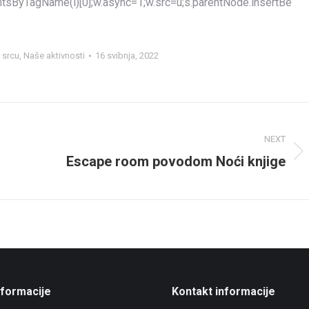
mentsByTagName(i)[0];w.async=1;w.src=u;s.parentNode.insertBe
u srcu
,
Naše aktivnosti
16 svibnja, 2022
NEXT
Escape room povodom Noći knjige
Next
post:
nformacije
Kontakt informacije