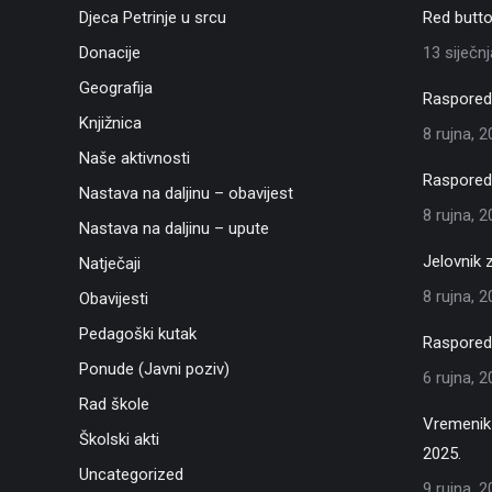
Djeca Petrinje u srcu
Red butto
Donacije
13 siječn
Geografija
Raspored 
Knjižnica
8 rujna, 
Naše aktivnosti
Raspored 
Nastava na daljinu – obavijest
8 rujna, 
Nastava na daljinu – upute
Jelovnik 
Natječaji
8 rujna, 
Obavijesti
Pedagoški kutak
Raspored 
Ponude (Javni poziv)
6 rujna, 
Rad škole
Vremenik 
Školski akti
2025.
Uncategorized
9 rujna, 