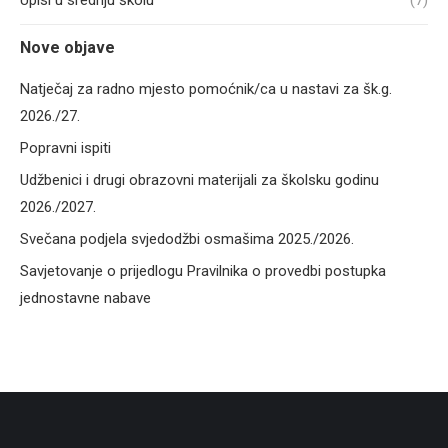
Upisi u srednju školu
(7)
Nove objave
Natječaj za radno mjesto pomoćnik/ca u nastavi za šk.g.
2026./27.
Popravni ispiti
Udžbenici i drugi obrazovni materijali za školsku godinu
2026./2027.
Svečana podjela svjedodžbi osmašima 2025./2026.
Savjetovanje o prijedlogu Pravilnika o provedbi postupka
jednostavne nabave