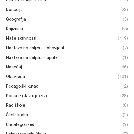
Djeca Petrinje u srcu
(19)
Donacije
(23)
Geografija
(3)
Knjižnica
(55)
Naše aktivnosti
(419)
Nastava na daljinu – obavijest
(7)
Nastava na daljinu – upute
(1)
Natječaji
(66)
Obavijesti
(101)
Pedagoški kutak
(12)
Ponude (Javni poziv)
(28)
Rad škole
(6)
Školski akti
(2)
Uncategorized
(9)