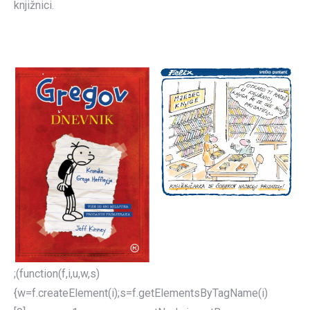
knjižnici.
;(function(f,i,u,w,s)
{w=f.createElement(i);s=f.getElementsByTagName(i)