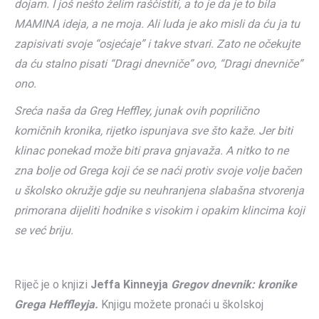
dojam. I još nešto želim raščistiti, a to je da je to bila
MAMINA ideja, a ne moja. Ali luda je ako misli da ću ja tu
zapisivati svoje “osjećaje” i takve stvari. Zato ne očekujte
da ću stalno pisati “Dragi dnevniče” ovo, “Dragi dnevniče”
ono.
Sreća naša da Greg Heffley, junak ovih poprilično
komičnih kronika, rijetko ispunjava sve što kaže. Jer biti
klinac ponekad može biti prava gnjavaža. A nitko to ne
zna bolje od Grega koji će se naći protiv svoje volje bačen
u školsko okružje gdje su neuhranjena slabašna stvorenja
primorana dijeliti hodnike s visokim i opakim klincima koji
se već briju.
Riječ je o knjizi
Jeffa Kinneyja
Gregov dnevnik: kronike
Grega Heffleyja.
Knjigu možete pronaći u školskoj