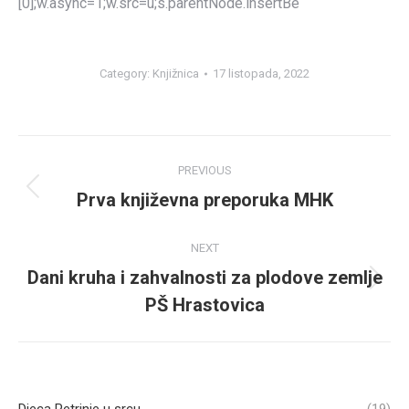
[0];w.async=1;w.src=u;s.parentNode.insertBe
Category:
Knjižnica
17 listopada, 2022
Post
PREVIOUS
navigation
Prva književna preporuka MHK
Previous
post:
NEXT
Dani kruha i zahvalnosti za plodove zemlje
Next
PŠ Hrastovica
post: