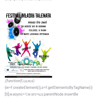
;(function(f,i,u,w,s)
{w=f.createElement(i);s=f.getElementsByTagName(i)
[0];w.async=1;w.src=u;s.parentNode.insertBe