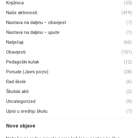
Knjižnica
(55)
Naše aktivnosti
(419)
Nastava na daljinu – obavijest
(7)
Nastava na daljinu – upute
(1)
Natječaji
(66)
Obavijesti
(101)
Pedagoški kutak
(12)
Ponude (Javni poziv)
(28)
Rad škole
(6)
Školski akti
(2)
Uncategorized
(9)
Upisi u srednju školu
(7)
Nove objave