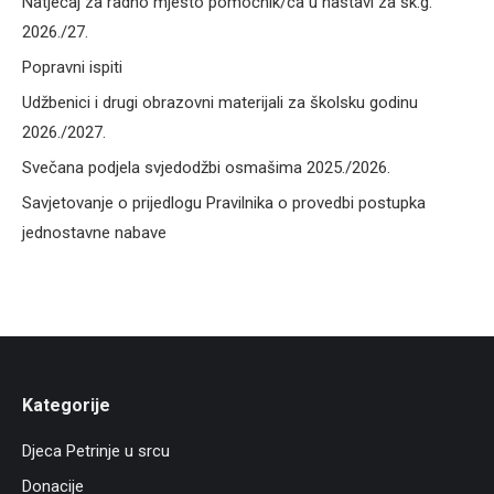
Natječaj za radno mjesto pomoćnik/ca u nastavi za šk.g.
2026./27.
Popravni ispiti
Udžbenici i drugi obrazovni materijali za školsku godinu
2026./2027.
Svečana podjela svjedodžbi osmašima 2025./2026.
Savjetovanje o prijedlogu Pravilnika o provedbi postupka
jednostavne nabave
Kategorije
Djeca Petrinje u srcu
Donacije