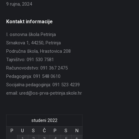
9 rujna, 2024
Kontakt informacije
I. osnovna škola Petrinja
Srnakova 1, 44250, Petrinja
Područna škola, Hrastovica 208
Tajništvo: 091 530 7581
Računovodstvo: 091 367 2475
Pedagoginja: 091 548 0610
Socijalna pedagoginja: 091 523 4239
email: ured@os-prva-petrinja.skole.hr
studeni 2022
P
U
S
Č
P
S
N