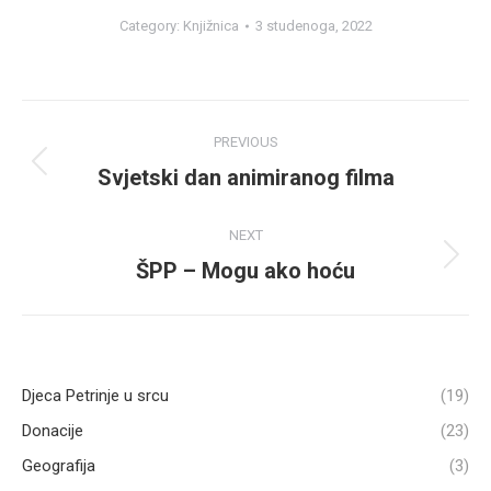
Category:
Knjižnica
3 studenoga, 2022
Post
PREVIOUS
navigation
Svjetski dan animiranog filma
Previous
post:
NEXT
ŠPP – Mogu ako hoću
Next
post:
Djeca Petrinje u srcu
(19)
Donacije
(23)
Geografija
(3)