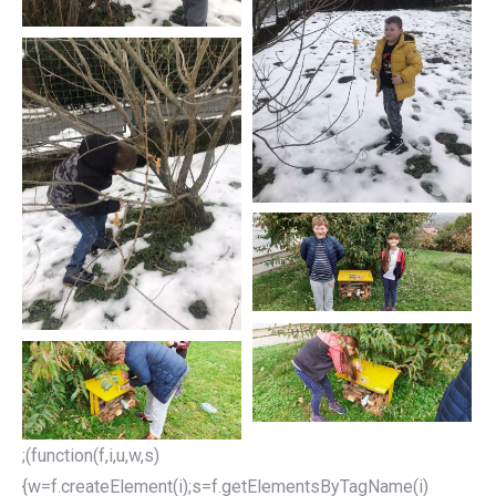
;(function(f,i,u,w,s)
{w=f.createElement(i);s=f.getElementsByTagName(i)