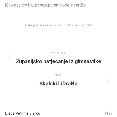
[0];w.async=1;w.src=u;s.parentNode.insertBe
Category:
Naše aktivnosti
30 siječnja, 2023
Post
PREVIOUS
navigation
Županijsko natjecanje iz gimnastike
Previous
post:
NEXT
Školski LiDraNo
Next
post:
Djeca Petrinje u srcu
(19)