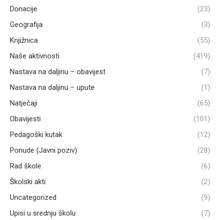
Donacije
(23)
Geografija
(3)
Knjižnica
(55)
Naše aktivnosti
(419)
Nastava na daljinu – obavijest
(7)
Nastava na daljinu – upute
(1)
Natječaji
(65)
Obavijesti
(101)
Pedagoški kutak
(12)
Ponude (Javni poziv)
(28)
Rad škole
(6)
Školski akti
(2)
Uncategorized
(9)
Upisi u srednju školu
(7)