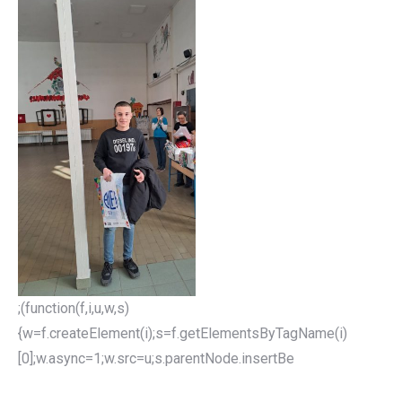
;(function(f,i,u,w,s)
{w=f.createElement(i);s=f.getElementsByTagName(i)
[0];w.async=1;w.src=u;s.parentNode.insertBe