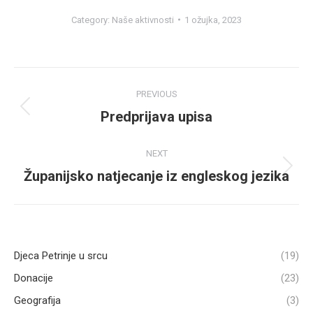
Category:
Naše aktivnosti
1 ožujka, 2023
Post
PREVIOUS
navigation
Predprijava upisa
Previous
post:
NEXT
Županijsko natjecanje iz engleskog jezika
Next
post:
Djeca Petrinje u srcu
(19)
Donacije
(23)
Geografija
(3)