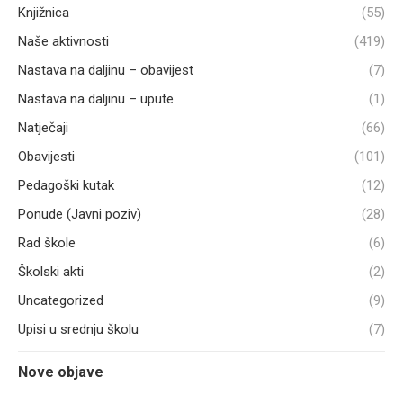
Knjižnica
(55)
Naše aktivnosti
(419)
Nastava na daljinu – obavijest
(7)
Nastava na daljinu – upute
(1)
Natječaji
(66)
Obavijesti
(101)
Pedagoški kutak
(12)
Ponude (Javni poziv)
(28)
Rad škole
(6)
Školski akti
(2)
Uncategorized
(9)
Upisi u srednju školu
(7)
Nove objave