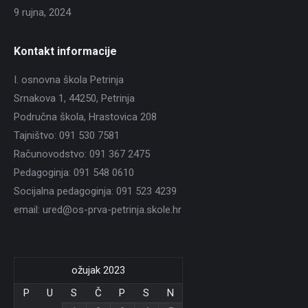
9 rujna, 2024
Kontakt informacije
I. osnovna škola Petrinja
Srnakova 1, 44250, Petrinja
Područna škola, Hrastovica 208
Tajništvo: 091 530 7581
Računovodstvo: 091 367 2475
Pedagoginja: 091 548 0610
Socijalna pedagoginja: 091 523 4239
email: ured@os-prva-petrinja.skole.hr
ožujak 2023
P
U
S
Č
P
S
N