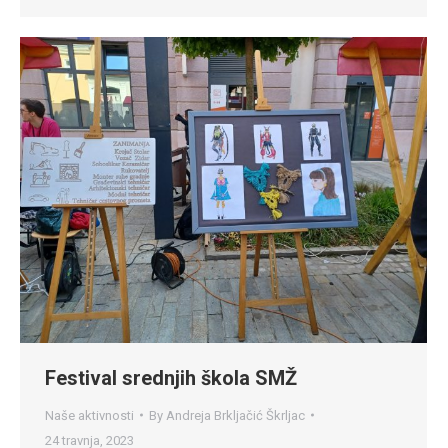
Festival srednjih škola SMŽ
Naše aktivnosti
By
Andreja Brkljačić Škrljac
24 travnja, 2023